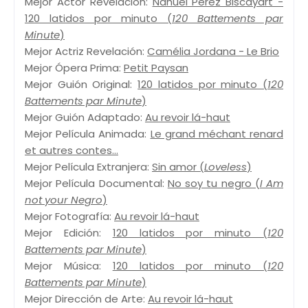
Mejor Actor Revelación:
Nahuel Pérez Biscayart -
120 latidos por minuto (
120 Battements par
Minute
)
Mejor Actriz Revelación:
Camélia Jordana - Le Brio
Mejor Ópera Prima:
Petit Paysan
Mejor Guión Original:
120 latidos por minuto (
120
Battements par Minute
)
Mejor Guión Adaptado:
Au revoir lá-haut
Mejor Película Animada:
Le grand méchant renard
et autres contes...
Mejor Película Extranjera:
Sin amor (
Loveless
)
Mejor Película Documental:
No soy tu negro (
I Am
not your Negro
)
Mejor Fotografía:
Au revoir lá-haut
Mejor Edición:
120 latidos por minuto (
120
Battements par Minute
)
Mejor Música:
120 latidos por minuto (
120
Battements par Minute
)
Mejor Dirección de Arte:
Au revoir lá-haut