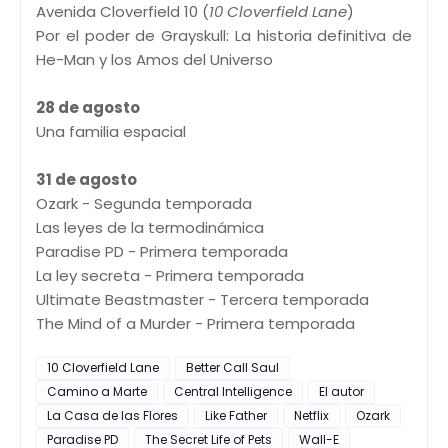
Avenida Cloverfield 10 (
10 Cloverfield Lane
)
Por el poder de Grayskull: La historia definitiva de
He-Man y los Amos del Universo
28 de agosto
Una familia espacial
31 de agosto
Ozark - Segunda temporada
Las leyes de la termodinámica
Paradise PD - Primera temporada
La ley secreta - Primera temporada
Ultimate Beastmaster - Tercera temporada
The Mind of a Murder - Primera temporada
10 Cloverfield Lane
Better Call Saul
Camino a Marte
Central Intelligence
El autor
La Casa de las Flores
Like Father
Netflix
Ozark
Paradise PD
The Secret Life of Pets
Wall-E