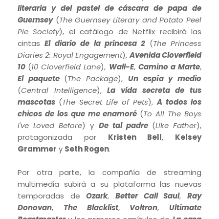
literaria y del pastel de cáscara de papa de
Guernsey
(
The Guernsey Literary and Potato Peel
Pie Society
), el catálogo de Netflix recibirá las
cintas
El diario de la princesa 2
(
The Princess
Diaries 2: Royal Engagement
),
Avenida Cloverfield
10
(
10 Cloverfield Lane
),
Wall-E
,
Camino a Marte
,
El paquete
(
The Package
),
Un espía y medio
(
Central Intelligence
),
La vida secreta de tus
mascotas
(
The Secret Life of Pets
),
A todos los
chicos de los que me enamoré
(
To All The Boys
I've Loved Before
) y
De tal padre
(
Like Father
),
protagonizada por
Kristen Bell
,
Kelsey
Grammer
y
Seth Rogen
.
Por otra parte, la compañía de streaming
multimedia subirá a su plataforma las nuevas
temporadas de
Ozark
,
Better Call Saul
,
Ray
Donovan
,
The Blacklist
,
Voltron
,
Ultimate