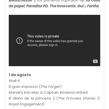
Beastmaster
y los primeros capítulos de
La casa
de papel
,
Paradise PD
,
The Innocents
,
Gul
y
Fariña
.
1 de agosto
Wall-E
El gran impostor (
The Forger
)
Marvel's Iron Man & Captain America United
El diario de la princesa 2 (
The Princess Diaries 2:
Royal Engagement
)