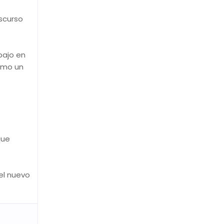
iscurso
bajo en
omo un
que
el nuevo