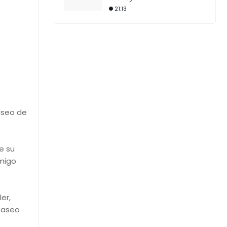
21:13
Paseo de
e su
amigo
er,
Paseo