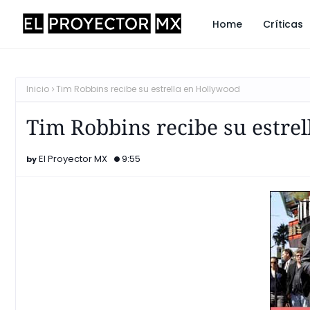
Home
Críticas
Inicio
Tim Robbins recibe su estrella en Hollywood
Tim Robbins recibe su estre
El Proyector MX
9:55