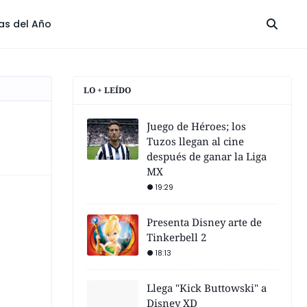
las del Año
LO + LEÍDO
Juego de Héroes; los
Tuzos llegan al cine
después de ganar la Liga
MX
19:29
Presenta Disney arte de
Tinkerbell 2
18:13
Llega "Kick Buttowski" a
Disney XD