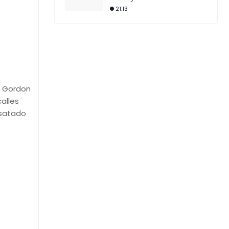
21:13
m Gordon
alles
esatado