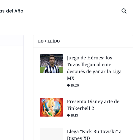
las del Año
LO + LEÍDO
Juego de Héroes; los
Tuzos llegan al cine
después de ganar la Liga
MX
19:29
Presenta Disney arte de
Tinkerbell 2
18:13
Llega "Kick Buttowski" a
Disney XD