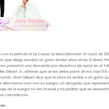
 con la película Si te Casas te Mato(Monster-in-Law) de 20
que alega escribió un guión similar años atrás. El diario T
ilson, presentó una demanda por derechos de autor en el Tri
lie Gilbert Jr., afirman que se les debe parte de los casi 155 
undo. Sheri Gilbert dice que la cinta es similar a un guión q
ue ella misma tuvo con su suegra. Un abogado que represen
aje de la suegra no era inusual y ha pedido que se desesti
ue coincidencia.
mato