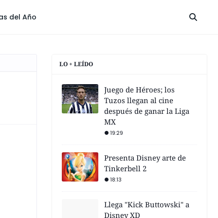
las del Año
LO + LEÍDO
Juego de Héroes; los
Tuzos llegan al cine
después de ganar la Liga
MX
19:29
Presenta Disney arte de
Tinkerbell 2
18:13
Llega "Kick Buttowski" a
Disney XD