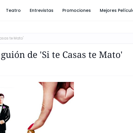
Teatro
Entrevistas
Promociones
Mejores Pelícu
asas te Mato'
uión de 'Si te Casas te Mato'