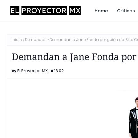
Home
Críticas
Inicio
Demandas
Demandan a Jane Fonda por guión de 'Si te C
Demandan a Jane Fonda por g
El Proyector MX
13:02