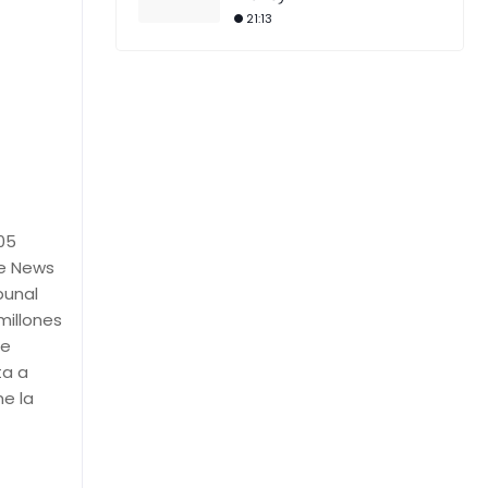
21:13
05
he News
bunal
millones
ue
ta a
me la