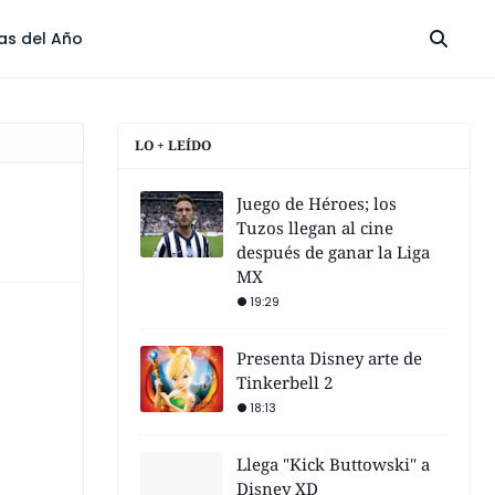
las del Año
LO + LEÍDO
Juego de Héroes; los
Tuzos llegan al cine
después de ganar la Liga
MX
19:29
Presenta Disney arte de
Tinkerbell 2
18:13
Llega "Kick Buttowski" a
Disney XD