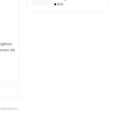
21:13
nglesa.
iones de
S RECIENTE