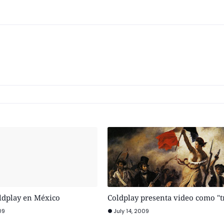
oldplay en México
Coldplay presenta video como "tr
09
July 14, 2009