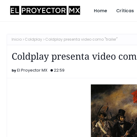
Home
Críticas
Inicio
Coldplay
Coldplay presenta video como "trailer"
Coldplay presenta video como
El Proyector MX
22:59