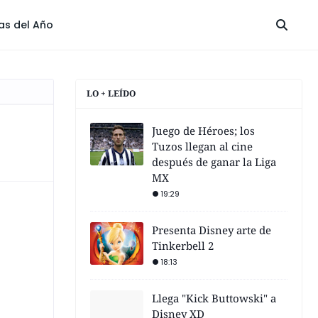
las del Año
LO + LEÍDO
Juego de Héroes; los
Tuzos llegan al cine
después de ganar la Liga
MX
19:29
Presenta Disney arte de
Tinkerbell 2
18:13
Llega "Kick Buttowski" a
Disney XD