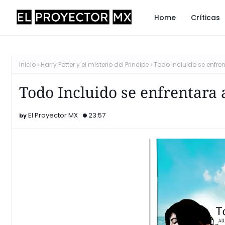
Home
Críticas
Inicio
Harry Potter y el misterio del Principe
Todo Incluido se enfren
Todo Incluido se enfrentara 
El Proyector MX
23:57