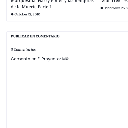
Marquesina: Harry Potter y las Reliquias
"Star Trek" es
de la Muerte Parte I
December 25, 
October 12, 2010
PUBLICAR UN COMENTARIO
0 Comentarios
Comenta en El Proyector MX: