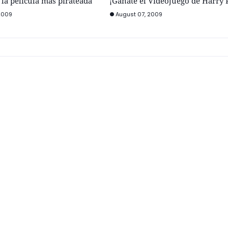
 la película más pirateada
¡Ganate el Videojuego de Harry P
2009
August 07, 2009