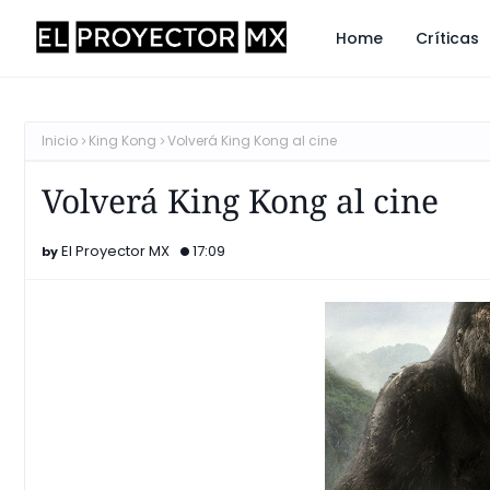
Home
Críticas
Inicio
King Kong
Volverá King Kong al cine
Volverá King Kong al cine
El Proyector MX
17:09