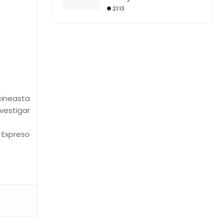
21:13
cineasta
nvestigar
l Expreso