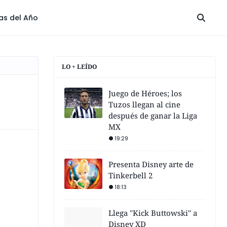
las del Año
LO + LEÍDO
Juego de Héroes; los
Tuzos llegan al cine
después de ganar la Liga
MX
19:29
Presenta Disney arte de
Tinkerbell 2
18:13
Llega "Kick Buttowski" a
Disney XD