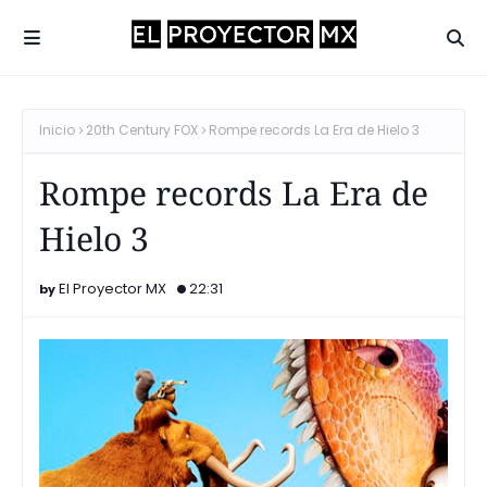
Inicio
20th Century FOX
Rompe records La Era de Hielo 3
Rompe records La Era de
Hielo 3
El Proyector MX
22:31