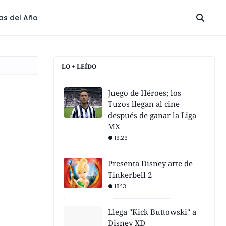
las del Año
LO + LEÍDO
Juego de Héroes; los
Tuzos llegan al cine
después de ganar la Liga
MX
19:29
Presenta Disney arte de
Tinkerbell 2
18:13
Llega "Kick Buttowski" a
Disney XD