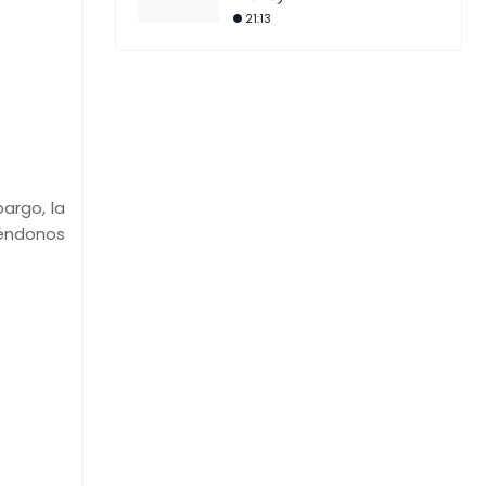
21:13
argo, la
iéndonos