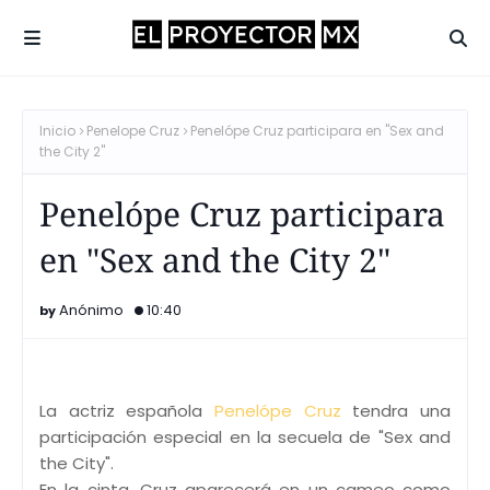
Inicio
Penelope Cruz
Penelópe Cruz participara en "Sex and
the City 2"
Penelópe Cruz participara
en "Sex and the City 2"
Anónimo
10:40
La actriz española
Penelópe Cruz
tendra una
participación especial en la secuela de "Sex and
the City".
En la cinta, Cruz aparecerá en un cameo como