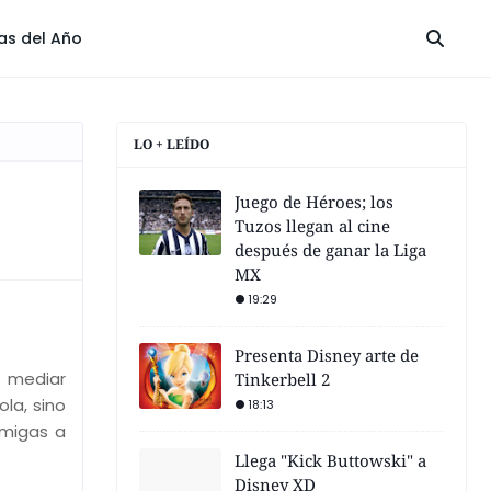
las del Año
LO + LEÍDO
Juego de Héroes; los
Tuzos llegan al cine
después de ganar la Liga
MX
19:29
Presenta Disney arte de
n mediar
Tinkerbell 2
la, sino
18:13
amigas a
Llega "Kick Buttowski" a
Disney XD