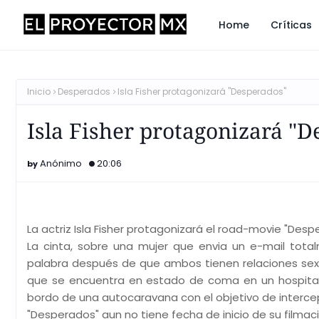
Home
Críticas
Inicio
Desperados
Isla Fisher protagonizará "Desperados"
Isla Fisher protagonizará "D
Anónimo
20:06
La actriz Isla Fisher protagonizará el road-movie "Desp
La cinta, sobre una mujer que envia un e-mail tota
palabra después de que ambos tienen relaciones sexu
que se encuentra en estado de coma en un hospital 
bordo de una autocaravana con el objetivo de intercept
"Desperados" aun no tiene fecha de inicio de su filmaci