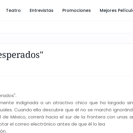
Teatro
Entrevistas
Promociones
Mejores Pelícu
esperados"
erados".
lmente indignada a un atractivo chico que ha largado si
ales. Cuando ella descubre que él no se marchó ignorándo
de México, correrá hacia el sur de la frontera con unas 
ar el correo electrónico antes de que él lo lea
ón.