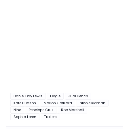
Daniel Day Lewis
Fergie
Judi Dench
Kate Hudson
Marion Cotillard
Nicole Kidman
Nine
Penelope Cruz
Rob Marshall
Sophia Loren
Trailers