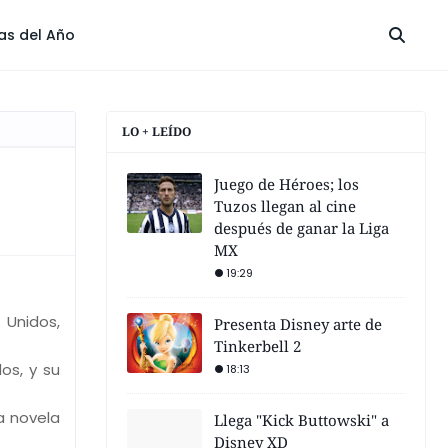
las del Año
LO + LEÍDO
Juego de Héroes; los
Tuzos llegan al cine
después de ganar la Liga
MX
19:29
 Unidos,
Presenta Disney arte de
Tinkerbell 2
os, y su
18:13
a novela
Llega "Kick Buttowski" a
Disney XD