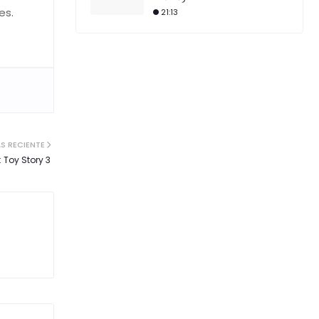
es.
21:13
S RECIENTE
 Toy Story 3