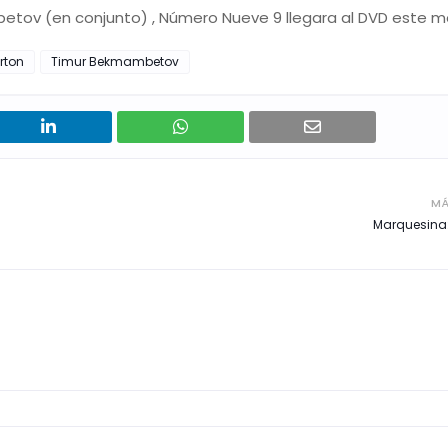
etov (en conjunto) , Número Nueve 9 llegara al DVD este m
rton
Timur Bekmambetov
MÁ
Marquesina: