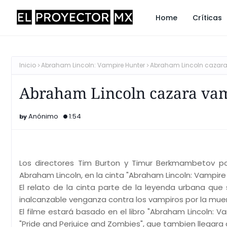
Home
Críticas
Inicio
Abraham Lincoln: Vampire Hunter
Abraham Lincoln cazar
Abraham Lincoln cazara va
Anónimo
1:54
Los directores Tim Burton y Timur Berkmambetov po
Abraham Lincoln, en la cinta "Abraham Lincoln: Vampire
El relato de la cinta parte de la leyenda urbana que
inalcanzable venganza contra los vampiros por la mue
El filme estará basado en el libro "Abraham Lincoln: V
"Pride and Perjuice and Zombies", que tambien llegara 