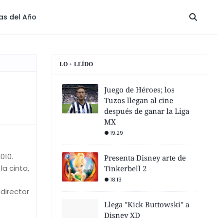
las del Año
LO + LEÍDO
Juego de Héroes; los
Tuzos llegan al cine
después de ganar la Liga
MX
19:29
010.
Presenta Disney arte de
la cinta,
Tinkerbell 2
18:13
 director
Llega "Kick Buttowski" a
Disney XD