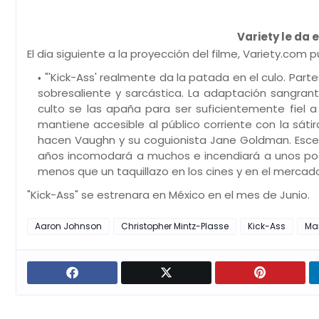
Variety le da 
El dia siguiente a la proyección del filme, Variety.com p
"'Kick-Ass' realmente da la patada en el culo. Par
sobresaliente y sarcástica. La adaptación sangra
culto se las apaña para ser suficientemente fiel 
mantiene accesible al público corriente con la sát
hacen Vaughn y su coguionista Jane Goldman. Escena
años incomodará a muchos e incendiará a unos poc
menos que un taquillazo en los cines y en el mercad
"Kick-Ass" se estrenara en México en el mes de Junio.
Aaron Johnson
Christopher Mintz-Plasse
Kick-Ass
Mar