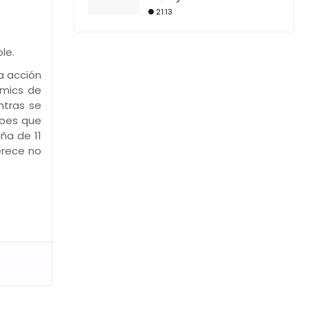
21:13
le.
a acción
omics de
ntras se
roes que
ña de 11
erece no