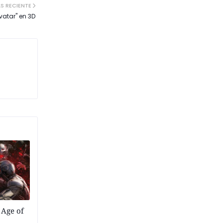
S RECIENTE
vatar" en 3D
 Age of