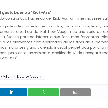
el gusto bueno a "Kick-Ass"
ublico su crítica haciendo de "Kick-Ass" un filme más irresistib
tes iguales de comedia negra audaz, fantasía completa y un
ntemente divertida de Matthew Vaughn de una serie de c
a su fuente para satisfacer a sus fans más fervientes mie
ira a los elementos convencionales de los films de superhé
s hilarantes y una violencia inusual perpetrada por una ni
os, pero este lanzamiento clasificado 'R' de Lionsgate m
o del DVD"
k Millar
Matthew Vaughn