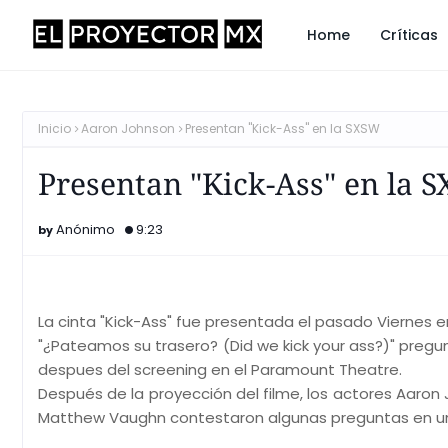
Home
Críticas
Inicio
Aaron Johnson
Presentan "Kick-Ass" en la SXSW
Presentan "Kick-Ass" en la 
Anónimo
9:23
La cinta "Kick-Ass" fue presentada el pasado Viernes en
"¿Pateamos su trasero? (Did we kick your ass?)" pregun
despues del screening en el Paramount Theatre.
Después de la proyección del filme, los actores Aaron J
Matthew Vaughn contestaron algunas preguntas en un