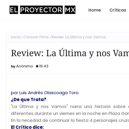
Home
Críticas
Inicio
Corazon Films
Review: La Última y nos Vamos
Review: La Última y nos Va
Anónimo
19:43
por Luis Andrés Olascoaga Toro
¿De que Trata?
"La Última y nos Vamos" narra una historia sobre 
diferentes durante un viernes en la noche en Plaza Gari
En la necedad de continuar la fiesta 4 personajes c
El Crítico dice: