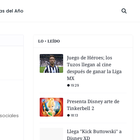
las del Año
LO + LEÍDO
Juego de Héroes; los
Tuzos llegan al cine
después de ganar la Liga
MX
19:29
Presenta Disney arte de
Tinkerbell 2
sociales
18:13
Llega "Kick Buttowski" a
Disney XD