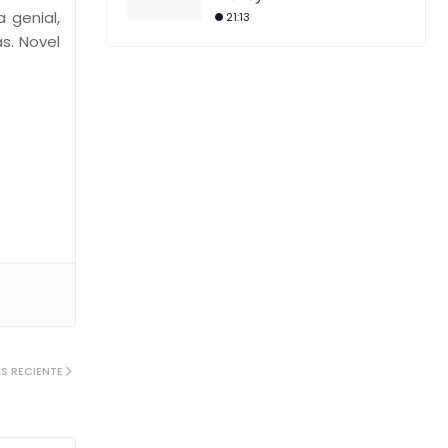
 genial,
21:13
s. Novel
S RECIENTE