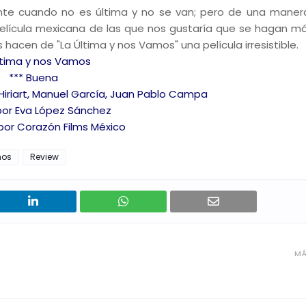
ente cuando no es última y no se van; pero de una manera
elícula mexicana de las que nos gustaría que se hagan má
 hacen de "La Última y nos Vamos" una película irresistible.
ltima y nos Vamos
*** Buena
 Hiriart, Manuel García, Juan Pablo Campa
 por Eva López Sánchez
 por Corazón Films México
mos
Review
MÁ