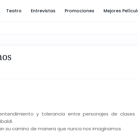
Teatro
Entrevistas
Promociones
Mejores Pelícu
mos
entendimiento y tolerancia entre personajes de clases 
baldi.
ruzan su camino de manera que nunca nos imaginamos