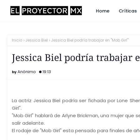
Home
Críticas
Inicio
Jessica Biel
Jessica Biel podría trabajar en "Mob Girl"
Jessica Biel podría trabajar 
Anónimo
19:13
La actriz Jessica Biel podría ser fichada por Lone She
Girl".
"Mob Girl" hablará de Arlyne Brickman, una mujer que s
salir adelante.
El rodaje de "Mob Girl" esta pensado para finales de añ