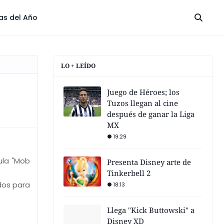
las del Año
LO + LEÍDO
Juego de Héroes; los
Tuzos llegan al cine
después de ganar la Liga
MX
19:29
ula "Mob
Presenta Disney arte de
Tinkerbell 2
dos para
18:13
Llega "Kick Buttowski" a
Disney XD