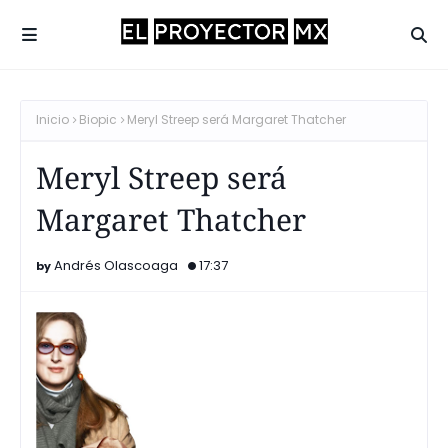
Inicio
Biopic
Meryl Streep será Margaret Thatcher
Meryl Streep será
Margaret Thatcher
Andrés Olascoaga
17:37