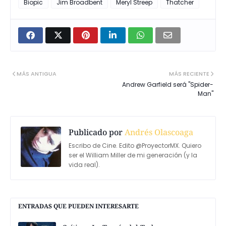
Biopic
Jim Broadbent
Meryl Streep
Thatcher
MÁS ANTIGUA
MÁS RECIENTE
Andrew Garfield será "Spider-
Man"
Publicado por
Andrés Olascoaga
Escribo de Cine. Edito @ProyectorMX. Quiero
ser el William Miller de mi generación (y la
vida real).
ENTRADAS QUE PUEDEN INTERESARTE