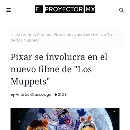
Inicio
Andrew Stanton
Pixar se involucra en el nuevo filme
de "Los Muppets"
Pixar se involucra en el
nuevo filme de "Los
Muppets"
Andrés Olascoaga
21:28