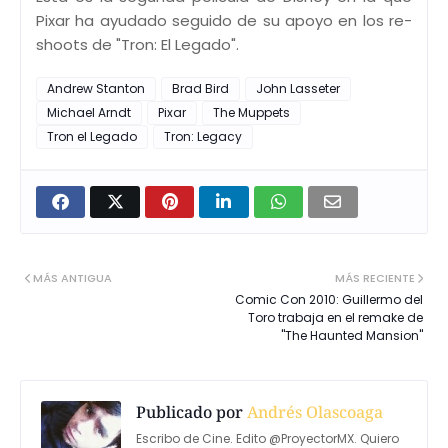
Pixar ha ayudado seguido de su apoyo en los re-
shoots de "Tron: El Legado".
Andrew Stanton
Brad Bird
John Lasseter
Michael Arndt
Pixar
The Muppets
Tron el Legado
Tron: Legacy
MÁS ANTIGUA
MÁS RECIENTE
Comic Con 2010: Guillermo del
Toro trabaja en el remake de
"The Haunted Mansion"
Publicado por
Andrés Olascoaga
Escribo de Cine. Edito @ProyectorMX. Quiero