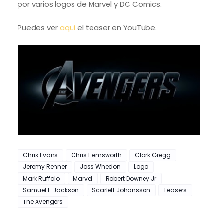
por varios logos de Marvel y DC Comics.
Puedes ver
aqui
el teaser en YouTube.
Chris Evans
Chris Hemsworth
Clark Gregg
Jeremy Renner
Joss Whedon
Logo
Mark Ruffalo
Marvel
Robert Downey Jr
Samuel L. Jackson
Scarlett Johansson
Teasers
The Avengers