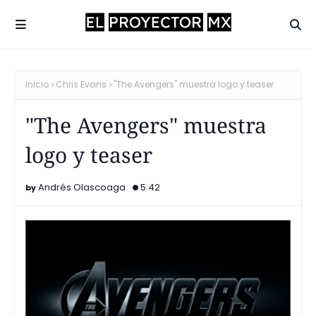
Inicio
Chris Evans
"The Avengers" muestra logo y teaser
"The Avengers" muestra
logo y teaser
Andrés Olascoaga
5:42