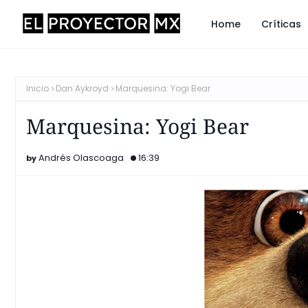
Home
Críticas
Inicio
Dan Aykroyd
Marquesina: Yogi Bear
Marquesina: Yogi Bear
Andrés Olascoaga
16:39