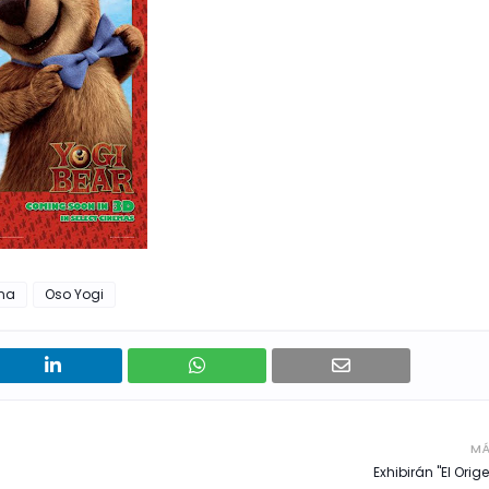
na
Oso Yogi
MÁ
Exhibirán "El Ori