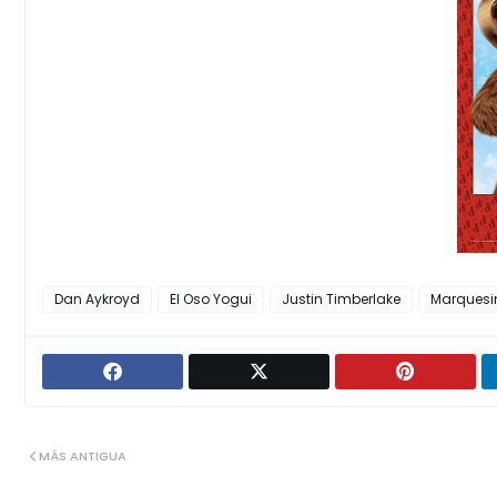
Dan Aykroyd
El Oso Yogui
Justin Timberlake
Marquesi
MÁS ANTIGUA