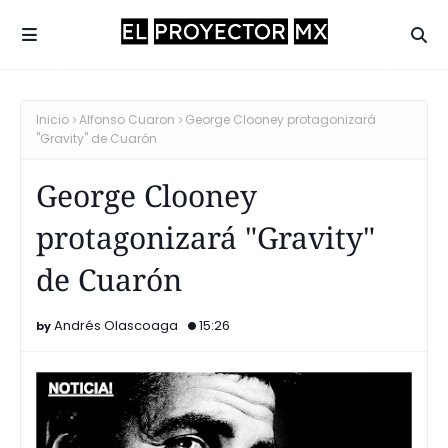
Inicio
Alfonso Cuaron
George Clooney protagonizará
"Gravity" de Cuarón
George Clooney
protagonizará "Gravity"
de Cuarón
Andrés Olascoaga
15:26