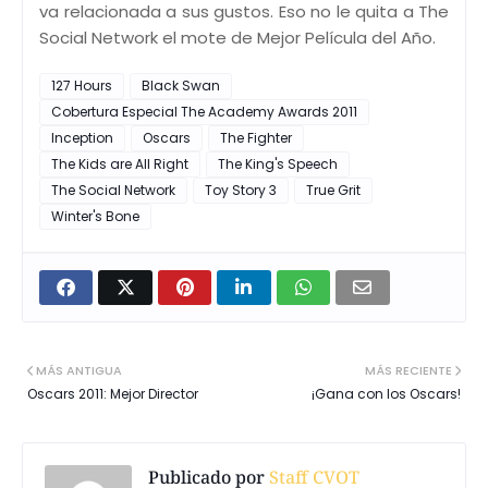
va relacionada a sus gustos. Eso no le quita a The
Social Network el mote de Mejor Película del Año.
127 Hours
Black Swan
Cobertura Especial The Academy Awards 2011
Inception
Oscars
The Fighter
The Kids are All Right
The King's Speech
The Social Network
Toy Story 3
True Grit
Winter's Bone
MÁS ANTIGUA
MÁS RECIENTE
Oscars 2011: Mejor Director
¡Gana con los Oscars!
Publicado por
Staff CVOT