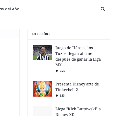
las del Año
LO + LEÍDO
Juego de Héroes; los
Tuzos llegan al cine
después de ganar la Liga
MX
19:29
Presenta Disney arte de
Tinkerbell 2
18:13
Llega "Kick Buttowski" a
Disney XD