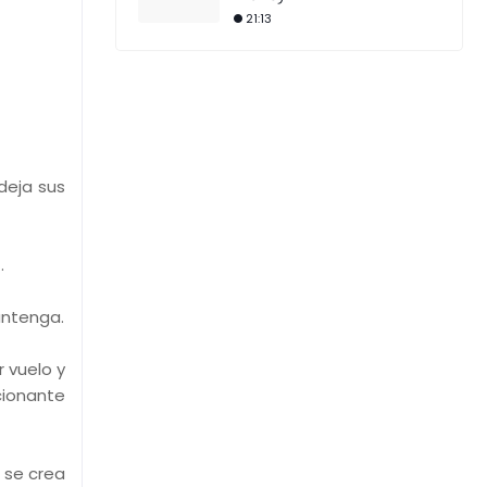
21:13
deja sus
.
antenga.
 vuelo y
cionante
 se crea