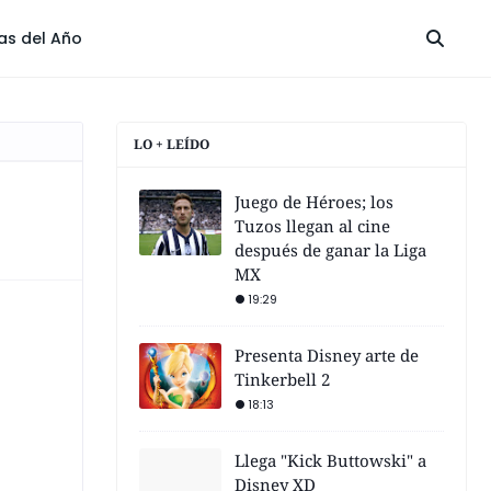
las del Año
LO + LEÍDO
Juego de Héroes; los
Tuzos llegan al cine
después de ganar la Liga
MX
19:29
Presenta Disney arte de
Tinkerbell 2
18:13
Llega "Kick Buttowski" a
Disney XD