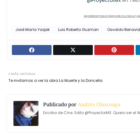
@ProyectorMX
en Twit
Agradecemos el apoyo de Icunacury Aco
José María Yazpik
Luis Roberto Guzman
Osvaldo Benavi
MÁS ANTIGUA
Te invitamos a ver la obra La Muerte y la Doncella
Publicado por
Andrés Olascoaga
Escribo de Cine. Edito @ProyectorMX. Quiero ser el W