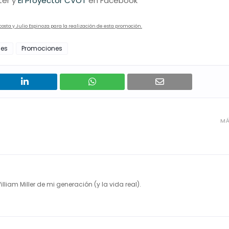
ter y
El Proyector CVOT
en Facebook
sta y Julio Espinoza para la realización de esta promoción.
des
Promociones
MÁ
illiam Miller de mi generación (y la vida real).