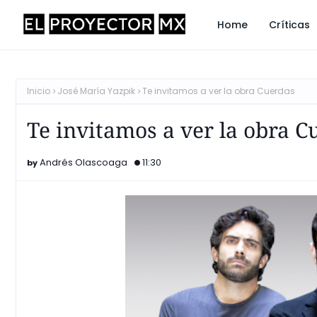
Home
Críticas
Inicio
José María Yazpik
Te invitamos a ver la obra Cuerdas
Te invitamos a ver la obra C
Andrés Olascoaga
11:30