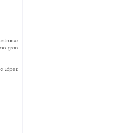
ontrarse
imo gran
ro López