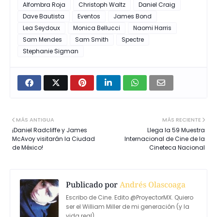
Alfombra Roja
Christoph Waltz
Daniel Craig
Dave Bautista
Eventos
James Bond
Lea Seydoux
Monica Bellucci
Naomi Harris
Sam Mendes
Sam Smith
Spectre
Stephanie Sigman
MÁS ANTIGUA
MÁS RECIENTE
¡Daniel Radcliffe y James
Llega la 59 Muestra
McAvoy visitarán la Ciudad
Internacional de Cine de la
de México!
Cineteca Nacional
Publicado por
Andrés Olascoaga
Escribo de Cine. Edito @ProyectorMX. Quiero
ser el William Miller de mi generación (y la
vida real).