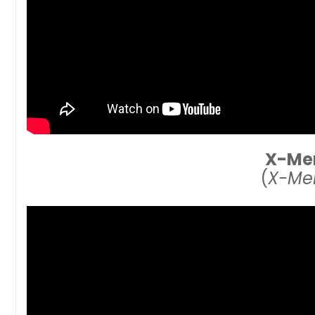
X-Men
(
X-Me