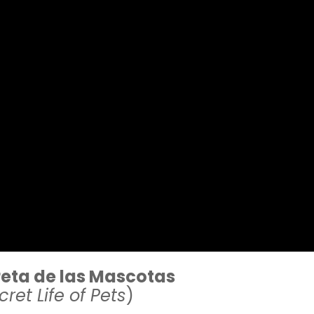
reta de las Mascotas
ret Life of Pets
)