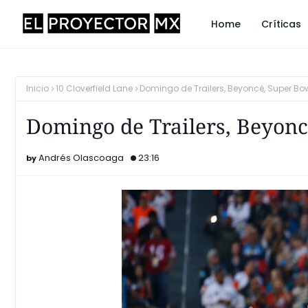
Home
Críticas
Inicio
10 Cloverfield Lane
Domingo de Trailers, Beyoncé, Super Bow
Domingo de Trailers, Beyoncé
Andrés Olascoaga
23:16