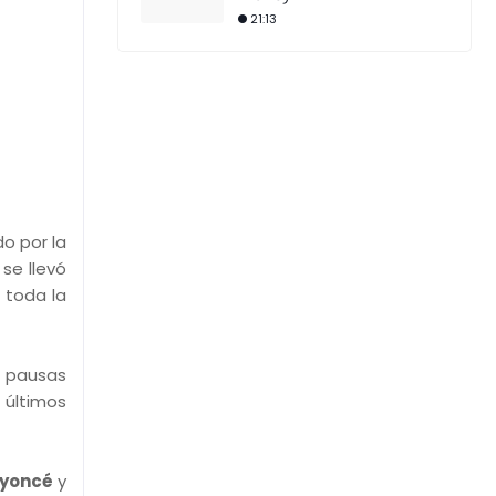
21:13
o por la
se llevó
 toda la
s pausas
 últimos
yoncé
y