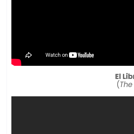
El Li
(
The