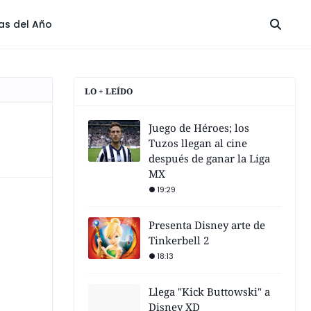
las del Año
LO + LEÍDO
Juego de Héroes; los
Tuzos llegan al cine
después de ganar la Liga
MX
19:29
Presenta Disney arte de
Tinkerbell 2
18:13
Llega "Kick Buttowski" a
Disney XD