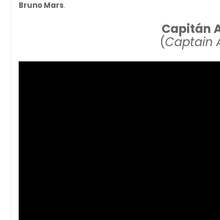
Bruno Mars
.
Capitán A
(
Captain A