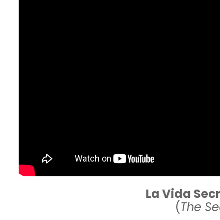
La Vida Sec
(
The Sec