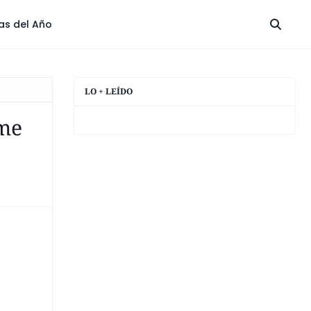
las del Año
LO + LEÍDO
lme