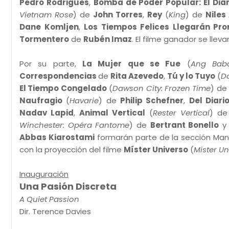
Pedro Rodrigues
,
Bomba de Poder Popular: El Dia
Vietnam Rose
) de
John Torres
,
Rey
(
King
) de
Niles
Dane Komljen
,
Los Tiempos Felices Llegarán Pro
Tormentero
de
Rubén Imaz
. El filme ganador se llev
Por su parte,
La Mujer que se Fue
(
Ang Bab
Correspondencias
de
Rita Azevedo
,
Tú y lo Tuyo
(
D
El Tiempo Congelado
(
Dawson City: Frozen Time
) d
Naufragio
(
Havarie
) de
Philip Schefner
,
Del Diar
Nadav Lapid
,
Animal Vertical
(
Rester Vertical
) d
Winchester: Opéra Fantome
) de
Bertrant Bonello
Abbas Kiarostami
formarán parte de la sección Mani
con la proyección del filme
Míster Universo
(
Mister Un
Inauguración
Una Pasión Discreta
A Quiet Passion
Dir. Terence Davies