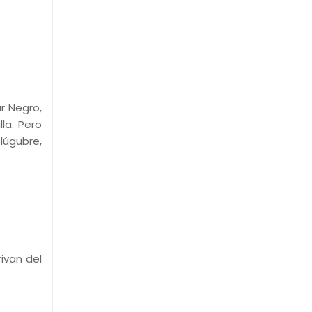
r Negro,
la. Pero
lúgubre,
rivan del