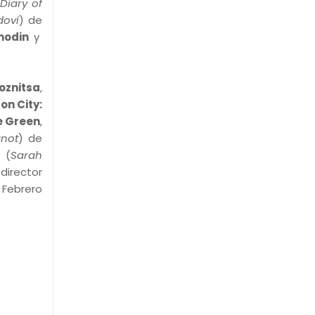
Diary of
dovi
) de
modin
y
oznitsa
,
n City:
e Green
,
not
) de
a
(
Sarah
director
 Febrero