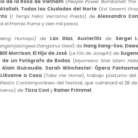
rio de la Rosa de Vietnam
(
People Power Bombshell: The 
 Atallah
,
Todas las Ciudades del Norte
(
Svi Severni Gra
nto
(
I Tempi Felici Verranno Presto
) de
Alessandro Co
ará el Premio Puma y cien mil pesos.
aeng Humayo
) de
Lav Diaz
,
Austerlitz
de
Sergei L
angsinjasingwa Dangsinui Geot
) de
Hang Sang-Soo
,
Dawso
e
Bill Morrison
,
El Hijo de José
(
Le Fils de Joseph
) de
Eugen
io de un Fotógrafo de Bodas
(
Myomano Shel tzlam Hata
e
Alain Guiraudie
,
Sarah Winchester: Ópera Fantasm
y
Llévame a Casa
(
Take me Home
), trabajo póstumo del 
fiesto Contemporáneo del festival, que culminará el 28 de
iverso
) de
Tizza Covi
y
Rainer Frimmel
.