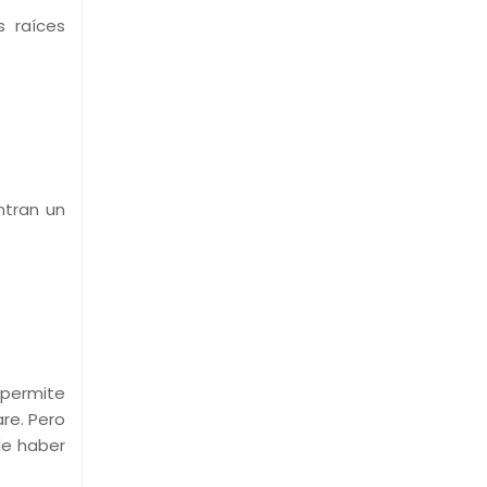
s raíces
ntran un
 permite
re. Pero
de haber