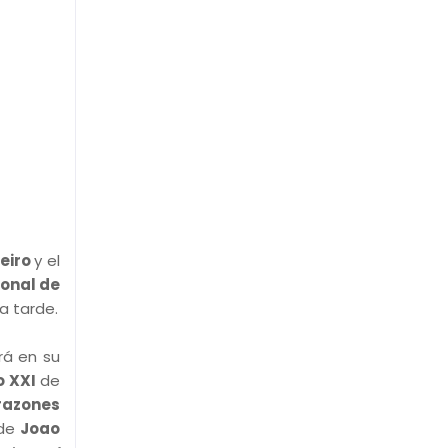
ñeiro
y el
ional de
a tarde.
rá en su
o XXI
de
razones
 de
Joao