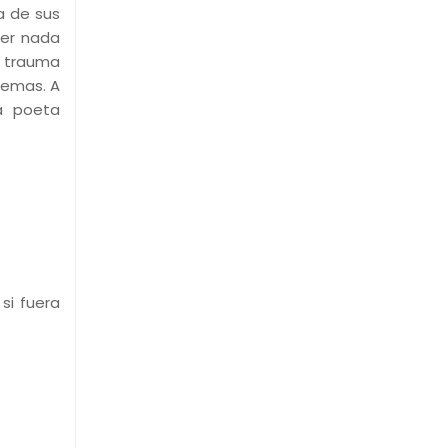
a de sus
jer nada
n trauma
oemas. A
la poeta
si fuera