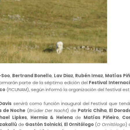
-Soo
,
Bertrand Bonello
,
Lav Diaz
,
Rubén Imaz
,
Matías Pi
ormarán parte de la séptima edición del
Festival Internac
ico
(FICUNAM), según informó la organización del festival est
Davis
servirá como función inaugural del Festival que tend
s de Noche
(
Brüder Der Nacht
) de
Patric Chiha
,
El Dorad
hael Lipkes
,
Hermia & Helena
de
Matías Piñeiro
,
Co
zakallú
de
Gastón Solnicki
,
El Ornitólogo
(
O Ornitólogo
)