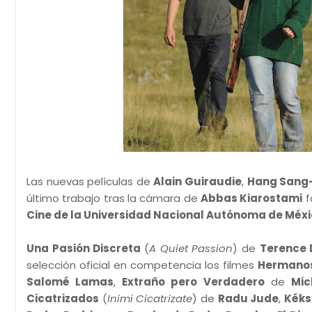
Las nuevas películas de
Alain Guiraudie
,
Hang Sang
último trabajo tras la cámara de
Abbas Kiarostami
f
Cine de la Universidad Nacional Autónoma de Méx
Una Pasión Discreta
(
A Quiet Passion
) de
Terence 
selección oficial en competencia los filmes
Hermano
Salomé Lamas
,
Extraño pero Verdadero
de
Mic
Cicatrizados
(
Inimi Cicatrizate
) de
Radu Jude
,
Kéks