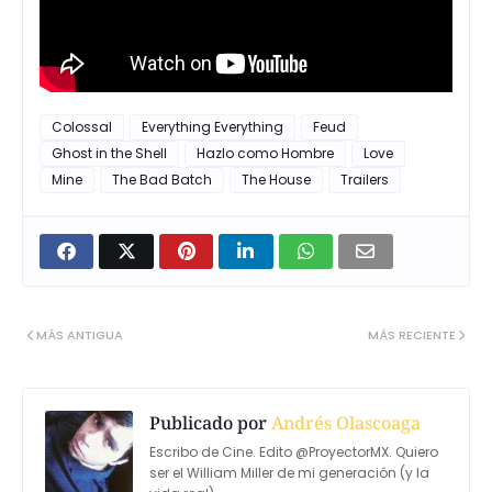
Colossal
Everything Everything
Feud
Ghost in the Shell
Hazlo como Hombre
Love
Mine
The Bad Batch
The House
Trailers
MÁS ANTIGUA
MÁS RECIENTE
Publicado por
Andrés Olascoaga
Escribo de Cine. Edito @ProyectorMX. Quiero
ser el William Miller de mi generación (y la