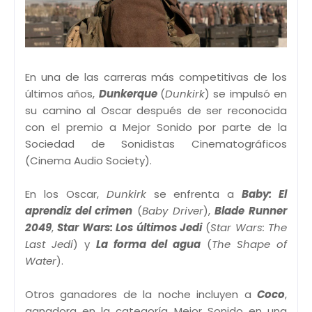
En una de las carreras más competitivas de los
últimos años,
Dunkerque
(
Dunkirk
) se impulsó en
su camino al Oscar después de ser reconocida
con el premio a Mejor Sonido por parte de la
Sociedad de Sonidistas Cinematográficos
(Cinema Audio Society).
En los Oscar,
Dunkirk
se enfrenta a
Baby: El
aprendiz del crimen
(
Baby Driver
),
Blade Runner
2049
,
Star Wars: Los últimos Jedi
(
Star Wars: The
Last Jedi
) y
La forma del agua
(
The Shape of
Water
).
Otros ganadores de la noche incluyen a
Coco
,
ganadora en la categoría Mejor Sonido en una