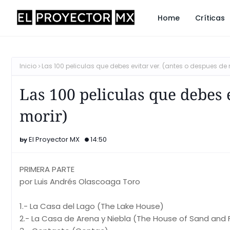
Home
Críticas
Inicio
Las 100 peliculas que debes evitar ver. (antes o despues de 
Las 100 peliculas que debes e
morir)
El Proyector MX
14:50
PRIMERA PARTE
por Luis Andrés Olascoaga Toro
1.- La Casa del Lago (The Lake House)
2.- La Casa de Arena y Niebla (The House of Sand and 