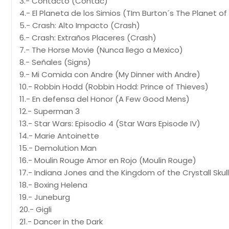
3.- Contacto (Contac)
4.- El Planeta de los Simios (TIm Burton´s The Planet o
5.- Crash: Alto Impacto (Crash)
6.- Crash: Extraños Placeres (Crash)
7.- The Horse Movie (Nunca llego a Mexico)
8.- Señales (Signs)
9.- Mi Comida con Andre (My Dinner with Andre)
10.- Robbin Hodd (Robbin Hodd: Prince of Thieves)
11.- En defensa del Honor (A Few Good Mens)
12.- Superman 3
13.- Star Wars: Episodio 4 (Star Wars Episode IV)
14.- Marie Antoinette
15.- Demolution Man
16.- Moulin Rouge Amor en Rojo (Moulin Rouge)
17.- Indiana Jones and the Kingdom of the Crystall Skull
18.- Boxing Helena
19.- Juneburg
20.- Gigli
21.- Dancer in the Dark