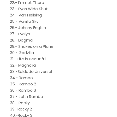
22.- I´m not There
23.- Eyes Wide Shut
24.- Van Hellsing
25.- Vanilla Sky
26.- Johnny English
27.- Evelyn
28.- Dogma
29.- Snakes on a Plane
30.- Godzilla
31.- Life is Beautiful
32.- Magnolia
33.-Soldado Universal
34.- Rambo
35.- Rambo 2
36.- Rambo 3
37.- John Rambo
38.- Rocky
39.-Rocky 2
40.-Rocky 3