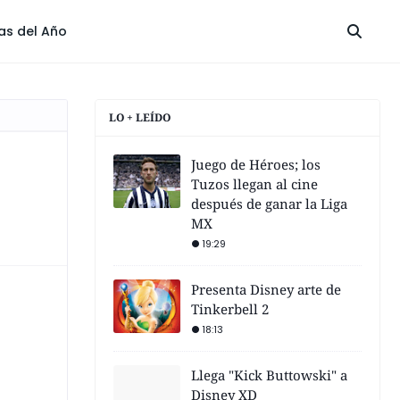
las del Año
LO + LEÍDO
Juego de Héroes; los
Tuzos llegan al cine
después de ganar la Liga
MX
19:29
Presenta Disney arte de
Tinkerbell 2
18:13
Llega "Kick Buttowski" a
Disney XD