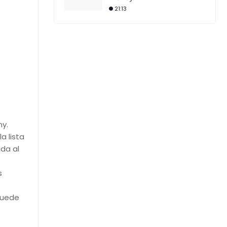
21:13
ny.
a lista
da al
s
puede