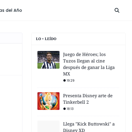
las del Año
LO + LEÍDO
Juego de Héroes; los
Tuzos llegan al cine
después de ganar la Liga
MX
19:29
Presenta Disney arte de
Tinkerbell 2
18:13
Llega "Kick Buttowski" a
Disney XD