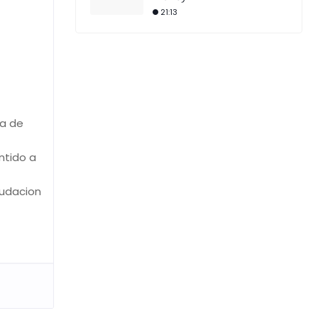
21:13
na de
ntido a
audacion