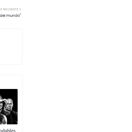
S RECIENTE
 del mundo"
endables