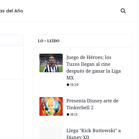
las del Año
LO + LEÍDO
Juego de Héroes; los
Tuzos llegan al cine
después de ganar la Liga
MX
19:29
Presenta Disney arte de
Tinkerbell 2
18:13
Llega "Kick Buttowski" a
Disney XD