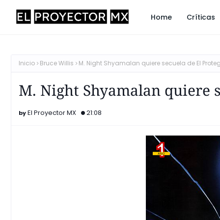
Home
Críticas
Inicio
Bruce Willis
M. Night Shyamalan quiere secuela de El Prote
M. Night Shyamalan quiere s
El Proyector MX
21:08