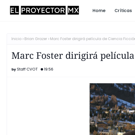
Home
Críticas
Inicio
Brian Grazer
Marc Foster dirigirá película de Ciencia Ficci
Marc Foster dirigirá películ
Staff CVOT
19:56