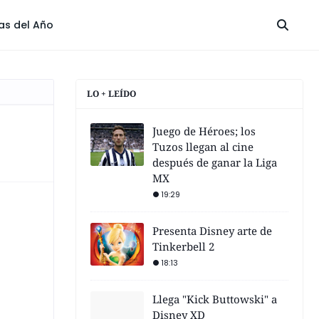
las del Año
LO + LEÍDO
Juego de Héroes; los
Tuzos llegan al cine
después de ganar la Liga
MX
19:29
Presenta Disney arte de
Tinkerbell 2
18:13
Llega "Kick Buttowski" a
Disney XD