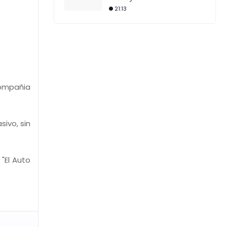
21:13
compañia
ivo, sin
"El Auto