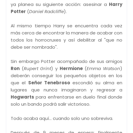
ya planea su siguiente acción: asesinar a
Harry
Potter
(
Daniel Radcliffe
).
Al mismo tiempo Harry se encuentra cada vez
más cerca de encontrar la manera de acabar con
todos los horrocruxes y así debilitar al "que no
debe ser nombrado".
Sin embargo Potter acompañado de sus amigos
Ron
(
Rupert Grint
) y
Hermione
(
Emma Watson
)
deberán conseguir los pequeños objetos en los
que el
Señor Tenebroso
escondió su alma en
lugares que nunca imaginaron y regresar a
Hogwarts
para enfrentarse en duelo final donde
solo un bando podrá salir victorioso.
Todo acaba aquí... cuando solo uno sobreviva.
Después de 9 meses de espera; finalmente