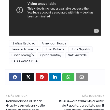
12 Años Esclavo
American Hustle
Jennifer Lawrence
Julia Roberts
June Squibb
Lupita Nyong'o
Oprah Winfrey
SAG Awards
SAG Awards 2014
MÁS ANTIGUA
MÁS RECIENTE
Nominaciones al Oscar;
#SAGAwards2014: Mejor Actor
Gravity y American Hustle
de Reparto: Jared Leto por El
lideran en menciones
Club de los Desahuciados