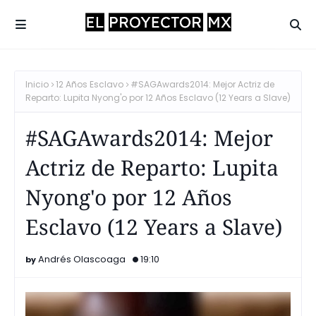
Inicio
12 Años Esclavo
#SAGAwards2014: Mejor Actriz de
Reparto: Lupita Nyong'o por 12 Años Esclavo (12 Years a Slave)
#SAGAwards2014: Mejor
Actriz de Reparto: Lupita
Nyong'o por 12 Años
Esclavo (12 Years a Slave)
Andrés Olascoaga
19:10