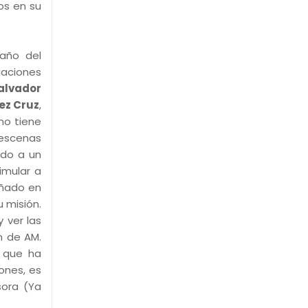
os en su
 año del
uaciones
alvador
ez Cruz
,
 no tiene
 escenas
ndo a un
imular a
eñado en
 misión.
 ver las
n de AM.
3 que ha
ones, es
sora (Ya