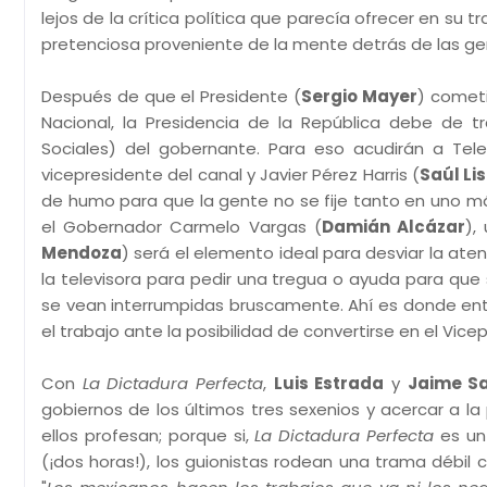
lejos de la crítica política que parecía ofrecer en su tr
pretenciosa proveniente de la mente detrás de las ge
Después de que el Presidente (
Sergio Mayer
) comet
Nacional, la Presidencia de la República debe de 
Sociales) del gobernante. Para eso acudirán a Tel
vicepresidente del canal y Javier Pérez Harris (
Saúl Li
de humo para que la gente no se fije tanto en uno m
el Gobernador Carmelo Vargas (
Damián Alcázar
),
Mendoza
) será el elemento ideal para desviar la at
la televisora para pedir una tregua o ayuda para que 
se vean interrumpidas bruscamente. Ahí es donde ent
el trabajo ante la posibilidad de convertirse en el Vice
Con
La Dictadura Perfecta
,
Luis Estrada
y
Jaime S
gobiernos de los últimos tres sexenios y acercar a l
ellos profesan; porque si,
La Dictadura Perfecta
es un 
(¡dos horas!), los guionistas rodean una trama débil