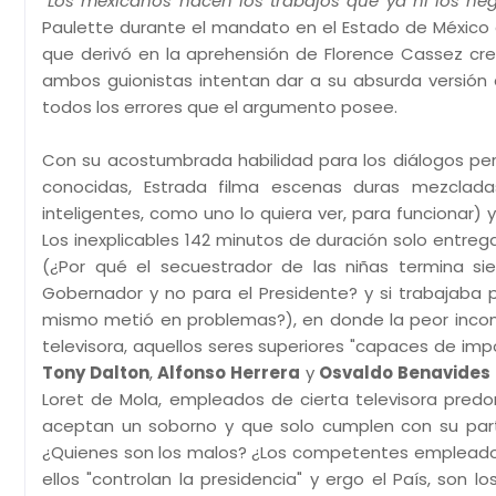
"
Los mexicanos hacen los trabajos que ya ni los ne
Paulette durante el mandato en el Estado de México 
que derivó en la aprehensión de Florence Cassez cre
ambos guionistas intentan dar a su absurda versión d
todos los errores que el argumento posee.
Con su acostumbrada habilidad para los diálogos pero
conocidas, Estrada filma escenas duras mezclad
inteligentes, como uno lo quiera ver, para funcionar) 
Los inexplicables 142 minutos de duración solo entre
(¿Por qué el secuestrador de las niñas termina sie
Gobernador y no para el Presidente? y si trabajaba 
mismo metió en problemas?), en donde la peor incons
televisora, aquellos seres superiores "capaces de impo
Tony Dalton
,
Alfonso Herrera
y
Osvaldo Benavides
Loret de Mola, empleados de cierta televisora predo
aceptan un soborno y que solo cumplen con su parte
¿Quienes son los malos? ¿Los competentes empleados
ellos "controlan la presidencia" y ergo el País, son l