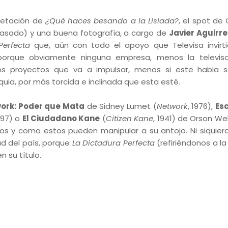
retación de
¿Qué haces besando a la Lisiada?
, el spot de
pasado) y una buena fotografía, a cargo de
Javier Aguirr
Perfecta
que, aún con todo el apoyo que Televisa invirt
ó porque obviamente ninguna empresa, menos la televi
los proyectos que va a impulsar, menos si este habla 
uia, por más torcida e inclinada que esta esté.
ork: Poder que Mata
de Sidney Lumet (
Network
, 1976),
Es
1997) o
El Ciudadano Kane
(
Citizen Kane
, 1941) de Orson Wel
os y como estos pueden manipular a su antojo. Ni siquier
ad del país, porque
La Dictadura Perfecta
(refiriéndonos a la
n su título.