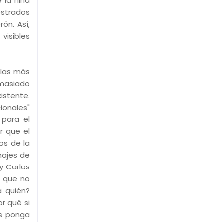
 la niña
estrados
ón. Así,
visibles
ulas más
masiado
istente.
ionales"
 para el
r que el
os de la
najes de
y Carlos
s que no
a quién?
r qué si
es ponga