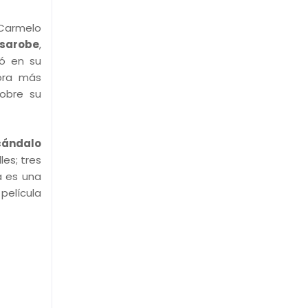
 Carmelo
esarobe
,
ió en su
sora más
sobre su
cándalo
les; tres
a es una
 película