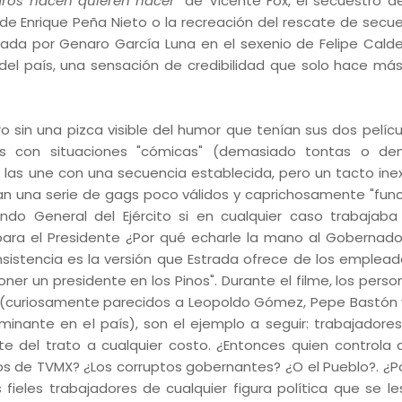
gros hacen quieren hacer
" de Vicente Fox, el secuestro de
de Enrique Peña Nieto o la recreación del rescate de secu
ada por Genaro García Luna en el sexenio de Felipe Calder
el país, una sensación de credibilidad que solo hace más 
 sin una pizca visible del humor que tenían sus dos pelíc
as con situaciones "cómicas" (demasiado tontas o de
y las une con una secuencia establecida, pero un tacto inex
gan una serie de gags poco válidos y caprichosamente "func
ndo General del Ejército si en cualquier caso trabajaba
para el Presidente ¿Por qué echarle la mano al Gobernado
istencia es la versión que Estrada ofrece de los emplead
ner un presidente en los Pinos". Durante el filme, los perso
(curiosamente parecidos a Leopoldo Gómez, Pepe Bastón 
minante en el país), son el ejemplo a seguir: trabajadore
 del trato a cualquier costo. ¿Entonces quien controla 
 de TVMX? ¿Los corruptos gobernantes? ¿O el Pueblo?. ¿Po
os fieles trabajadores de cualquier figura política que se l