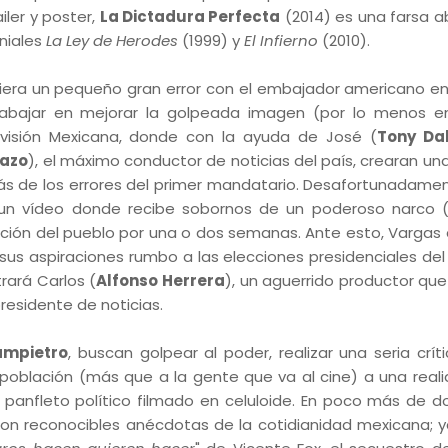
ailer y poster,
La Dictadura Perfecta
(2014) es una farsa ab
niales
La Ley de Herodes
(1999) y
El Infierno
(2010).
iera un pequeño gran error con el embajador americano en
trabajar en mejorar la golpeada imagen (por lo menos 
evisión Mexicana, donde con la ayuda de José (
Tony Da
sazo
), el máximo conductor de noticias del país, crearan un
ás de los errores del primer mandatario. Desafortunadame
 un vídeo donde recibe sobornos de un poderoso narco 
ención del pueblo por una o dos semanas. Ante esto, Vargas
sus aspiraciones rumbo a las elecciones presidenciales del 
rará Carlos (
Alfonso Herrera
), un aguerrido productor qu
presidente de noticias.
ampietro
, buscan golpear al poder, realizar una seria crít
a población (más que a la gente que va al cine) a una real
panfleto político filmado en celuloide. En poco más de d
 con reconocibles anécdotas de la cotidianidad mexicana; y