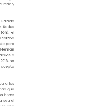
urrida y
 Palacio
en Redes
lton
), el
a cortina
nte para
(
Hernán
 acude a
2018, no
e acepta
ica a los
idad que
os horas
a sea el