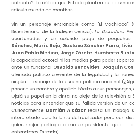
enfrente?. La crítica que Estada plantea, se desmo
ridículo mundo de mentiras.
Sin un personaje entrañable como "El Cochiloco" 
Bicentenario de la Independencia),
La Dictadura Per
acartonadas y un colorido juego de pequeñas 
Sánchez
,
María Rojo
,
Gustavo Sánchez Parra
,
Livia
Juan Pablo Medina
,
Jorge Zárate
,
Humberto Bust
la capacidad actoral ni los medios para poder sopor
ante un funcional
Osvaldo Benavides
.
Joaquín Cos
aferrado político creyente de la legalidad y la hon
ningún personaje de la escena política nacional (¿A
ponerle un nombre y apellido tácito a sus personajes,
Ojalá su papel en la cinta, no aleje de la televisión a
noticias para entender que su fallida versión de un c
Curiosamente
Damián Alcázar
realiza un trabajo 
interpretado bajo la lente del realizador pero con di
quien mejor participa como un presidente guapo, co
entendimos Estrada).