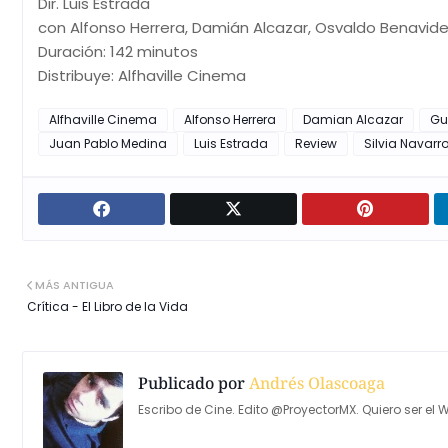
Dir. Luis Estrada
con Alfonso Herrera, Damián Alcazar, Osvaldo Benavide
Duración: 142 minutos
Distribuye: Alfhaville Cinema
Alfhaville Cinema
Alfonso Herrera
Damian Alcazar
Gu
Juan Pablo Medina
Luis Estrada
Review
Silvia Navarr
MÁS ANTIGUA
Crítica - El Libro de la Vida
Publicado por
Andrés Olascoaga
Escribo de Cine. Edito @ProyectorMX. Quiero ser el W