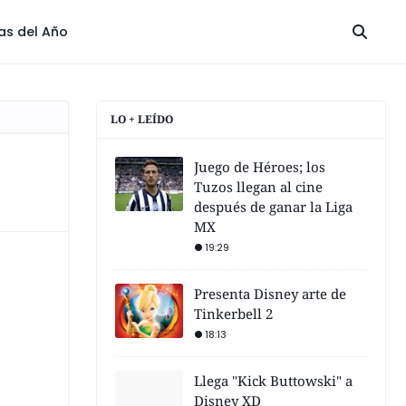
las del Año
LO + LEÍDO
Juego de Héroes; los
Tuzos llegan al cine
después de ganar la Liga
MX
19:29
Presenta Disney arte de
Tinkerbell 2
18:13
Llega "Kick Buttowski" a
Disney XD