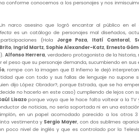
rona conforme conocemos a los personajes y nos inmiscuim
(Un narco asesino que logró encantar al público en el
fecta
es un catálogo de personajes mal diseñados, act
participaciones (Hola
Jorge Poza
,
Itatí Cantoral
,
S
 Brito
,
Ingrid Martz
,
Sophie Alexander-Katz
,
Ernesto Góm
o
).
Alfonso Herrera
, verdadero protagonista de la historia,
tar el peso que su personaje demanda, sucumbiendo en sus
ío
, rompe con la imagen que El Infierno le dejó interpreta
estidad que con todo y sus fallas de lenguaje no supone s
lguien dijo López Obrador?, porque Estrada, que se ha emp
 decide no hacerlo en este caso) cumpliendo de lejos con su
Saúl Lisazo
porque vaya que le hace falta voltear a la TV y
onductor de noticias, no sería soportada ni en una estació
simplón, en un papel acomodado parecido a los otros 
stinta vestimenta y
Sergio Mayer
, con dos sublimes aparici
n poco nivel de inglés y que es controlado por la Televi