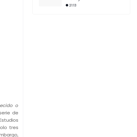
21:13
recido o
serie de
Estudios
olo tres
embargo,