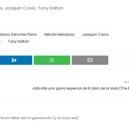
s, Joaquín Cosío, Tony Dalton
stavo Sánchez Parra
Hernán Mendoza
Joaquin Cosío
o
Tony Dalton
MÁ
¡Gánate una gorra especial de El Libro de la Vida (The B
illiam Miller de mi generación (y la vida real).