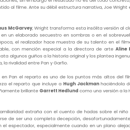
aciones, sin embargo el resultado no es del todo concreto; 
ido al filme. Ante su débil estructura narrativa, Joe Wright
us McGarvey
, Wright transforma esta insólita versión al c
ea en un elaborado secuestro en sombras o en el sobrevue
 época, el realizador hace muestra de su talento en el film
cable, con mención especial a la directora de arte
Aline
escata algunos guiños a la historia original y los plantea ing
la rivalidad entre Pan y Garfio.
 en Pan el reparto es uno de los puntos más altos del fi
beza el reparto que incluye a
Hugh Jackman
haciéndola de
añamente brillante
Garrett Hedlund
como una versión a la 
amiliaridad extraña con el cuento de hadas sobre el niño 
varse de ser una completa decepción, desafortunadamente,
n el espectador, especialmente cuando en un plano aleja