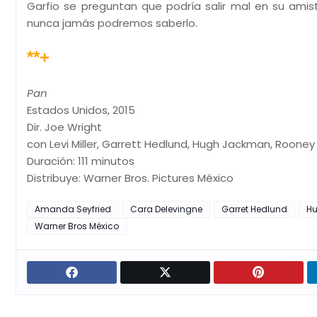
Garfio se preguntan que podría salir mal en su ami
nunca jamás podremos saberlo.
**+
Pan
Estados Unidos, 2015
Dir. Joe Wright
con Levi Miller, Garrett Hedlund, Hugh Jackman, Roone
Duración: 111 minutos
Distribuye: Warner Bros. Pictures México
Amanda Seyfried
Cara Delevingne
Garret Hedlund
H
Warner Bros México