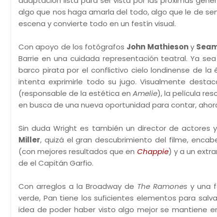
adaptación lista para ser vista por las próximas gener
algo que nos haga amarla del todo, algo que le de sent
escena y convierte todo en un festín visual.
Con apoyo de los fotógrafos
John Mathieson
y
Seam
Barrie en una cuidada representación teatral. Ya s
barco pirata por el conflictivo cielo londinense de la
intenta exprimirle todo su jugo. Visualmente desta
(responsable de la estética en
Amelie
), la película r
en busca de una nueva oportunidad para contar, ahora, 
Sin duda Wright es también un director de actores y
Miller
, quizá el gran descubrimiento del filme, enca
(con mejores resultados que en
Chappie
) y a un extr
de el Capitán Garfio.
Con arreglos a la Broadway de
The Ramones
y una f
verde, Pan tiene los suficientes elementos para sal
idea de poder haber visto algo mejor se mantiene e