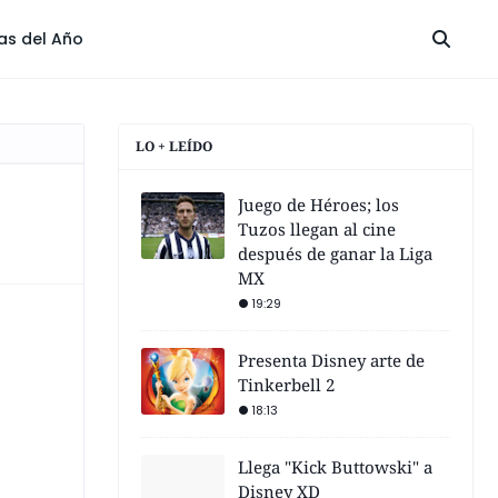
las del Año
LO + LEÍDO
Juego de Héroes; los
Tuzos llegan al cine
después de ganar la Liga
MX
19:29
Presenta Disney arte de
Tinkerbell 2
18:13
Llega "Kick Buttowski" a
Disney XD