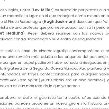
to inglés, Peter (
Levi Miller
) es sustraído por piratas a la
, un maravilloso lugar en el que trabajará como minero en 
 el Pirata Barbanegra (
Hugh Jackman
) descubre que Pet
gonista de una profecía que promete acabar con su imperio 
et Hedlund
), Peter deberá reunirse con los nativos de
revolución contra Barbanegra y su ejército de saqueadores.
er todo un caso de cinematografía contemporánea a ca
omo una revisión más adulta a los orígenes del personaje, 
e aunque en papel pudieron haber sonado arriesgadas, en 
a Inglaterra de la Segunda Guerra Mundial,
Pan
plantea la 
s enfundados en trajes confeccionados para cualquier nobl
ells like Teen Spirit
(¿Kurt Cobain era un niño perdido?) y
 mezcla es aún más rara de lo que ya parece.
orroborar el dato, el guionista tenía cuatro años cuando
uaciones parecen proponer un nuevo giro en la historia, u