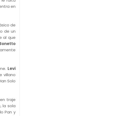
le falta
 entra en
lásico de
lo de un
e al que
 Bonetto
enuamente
lme.
Levi
 villano
Han Solo
en traje
 la sola
do Pan y