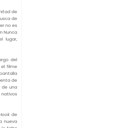
 mitad de
busca de
er no es
en Nunca
l lugar,
rgo del
el filme
pantalla
venta de
e de una
 nativos
Hook
de
na nueva