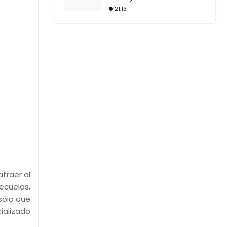
21:13
traer al
ecuelas,
 sólo que
ializado