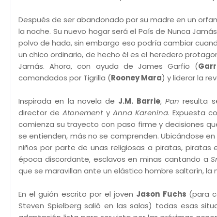
Después de ser abandonado por su madre en un orfana
la noche. Su nuevo hogar será el País de Nunca Jamás
polvo de hada, sin embargo eso podría cambiar cuando
un chico ordinario, de hecho él es el heredero prota
Jamás. Ahora, con ayuda de James Garfio (
Garr
comandados por Tigrilla (
Rooney Mara
) y liderar la 
Inspirada en la novela de
J.M. Barrie
,
Pan
resulta s
director de
Atonement
y
Anna Karenina
. Expuesta c
comienza su trayecto con paso firme y decisiones qu
se entienden, más no se comprenden. Ubicándose en l
niños por parte de unas religiosas a piratas, pirata
época discordante, esclavos en minas cantando a
Sm
que se maravillan ante un elástico hombre saltarín, la
En el guión escrito por el joven
Jason Fuchs
(para c
Steven Spielberg salió en las salas) todas esas sit