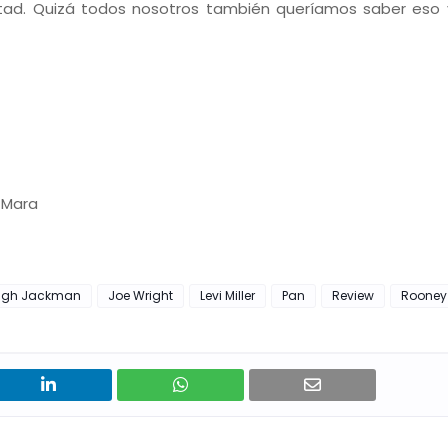
stad. Quizá todos nosotros también queríamos saber eso 
y Mara
ugh Jackman
Joe Wright
Levi Miller
Pan
Review
Rooney