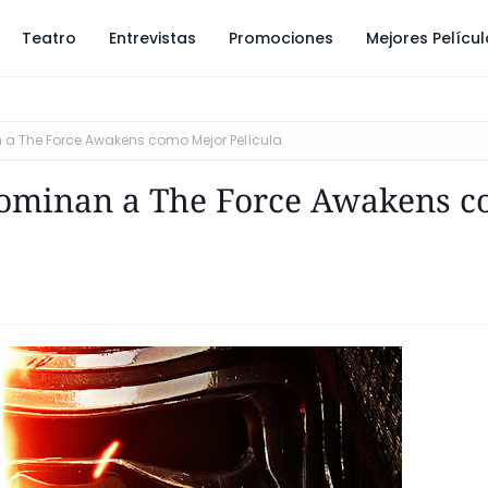
Teatro
Entrevistas
Promociones
Mejores Pelícu
n a The Force Awakens como Mejor Película
 nominan a The Force Awakens 