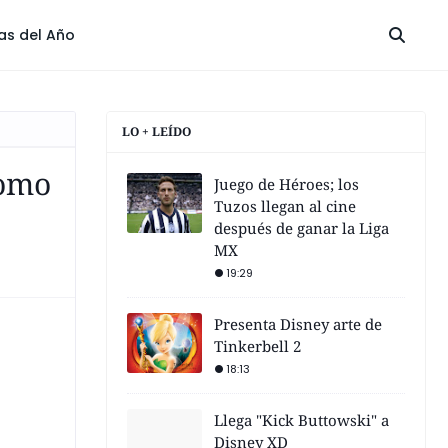
las del Año
LO + LEÍDO
como
Juego de Héroes; los
Tuzos llegan al cine
después de ganar la Liga
MX
19:29
Presenta Disney arte de
Tinkerbell 2
18:13
Llega "Kick Buttowski" a
Disney XD