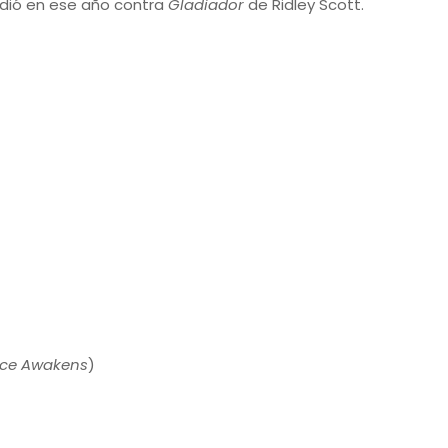
dió en ese año contra
Gladiador
de Ridley Scott.
rce Awakens
)