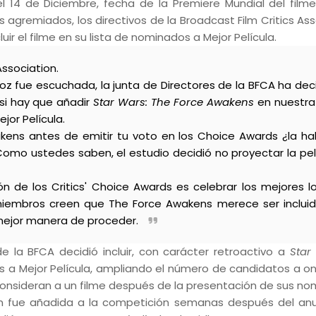
l 14 de Diciembre, fecha de la Premiere Mundial del fil
 agremiados, los directivos de la Broadcast Film Critics Ass
uir el filme en su lista de nominados a Mejor Película.
Association.
oz fue escuchada, la junta de Directores de la BFCA ha dec
si hay que añadir
Star Wars: The Force Awakens
en nuestra 
jor Película.
akens antes de emitir tu voto en los Choice Awards ¿la ha
 Como ustedes saben, el estudio decidió no proyectar la pel
n de los Critics' Choice Awards es celebrar los mejores l
iembros creen que The Force Awakens merece ser incluid
 mejor manera de proceder.
de la BFCA decidió incluir, con carácter retroactivo a
Star
s a Mejor Película, ampliando el número de candidatos a on
consideran a un filme después de la presentación de sus no
 fue añadida a la competición semanas después del an