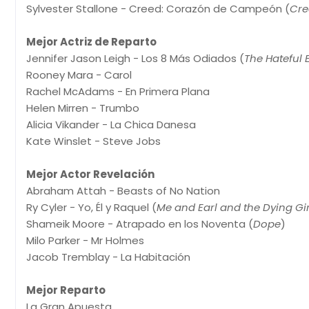
Sylvester Stallone - Creed: Corazón de Campeón (
Cre
Mejor Actriz de Reparto
Jennifer Jason Leigh - Los 8 Más Odiados (
The Hateful 
Rooney Mara - Carol
Rachel McAdams - En Primera Plana
Helen Mirren - Trumbo
Alicia Vikander - La Chica Danesa
Kate Winslet - Steve Jobs
Mejor Actor Revelación
Abraham Attah - Beasts of No Nation
Ry Cyler - Yo, Él y Raquel (
Me and Earl and the Dying Gir
Shameik Moore - Atrapado en los Noventa (
Dope
)
Milo Parker - Mr Holmes
Jacob Tremblay - La Habitación
Mejor Reparto
La Gran Apuesta