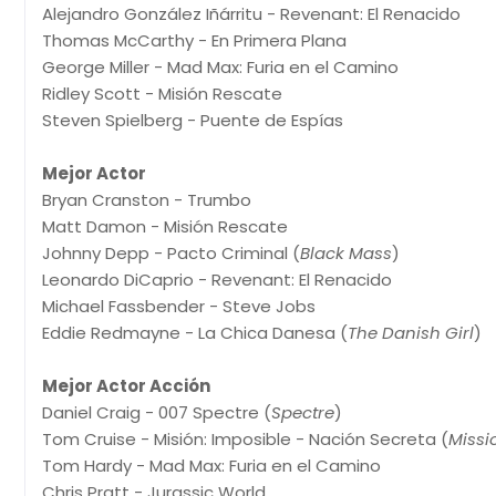
Alejandro González Iñárritu - Revenant: El Renacido
Thomas McCarthy - En Primera Plana
George Miller - Mad Max: Furia en el Camino
Ridley Scott - Misión Rescate
Steven Spielberg - Puente de Espías
Mejor Actor
Bryan Cranston - Trumbo
Matt Damon - Misión Rescate
Johnny Depp - Pacto Criminal (
Black Mass
)
Leonardo DiCaprio - Revenant: El Renacido
Michael Fassbender - Steve Jobs
Eddie Redmayne - La Chica Danesa (
The Danish Girl
)
Mejor Actor Acción
Daniel Craig - 007 Spectre (
Spectre
)
Tom Cruise - Misión: Imposible - Nación Secreta (
Missi
Tom Hardy - Mad Max: Furia en el Camino
Chris Pratt - Jurassic World