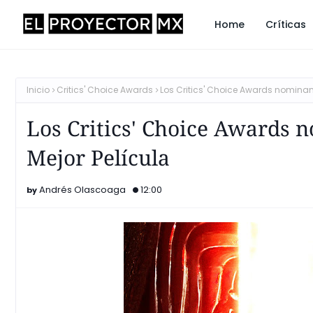
Home
Críticas
Inicio
Critics' Choice Awards
Los Critics' Choice Awards nomina
Los Critics' Choice Awards
Mejor Película
Andrés Olascoaga
12:00