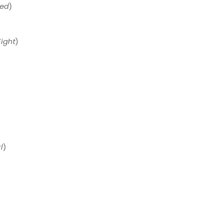
ed
)
Eight
)
l
)