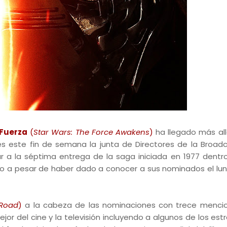
 Fuerza
(
Star Wars: The Force Awakens
)
ha llegado más all
es este fin de semana la junta de Directores de la Broadc
ar a la séptima entrega de la saga iniciada en 1977 dentr
sto a pesar de haber dado a conocer a sus nominados el lun
 Road
)
a la cabeza de las nominaciones con trece mencio
or del cine y la televisión incluyendo a algunos de los est