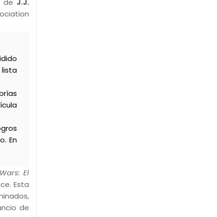
me de
J.J.
ociation
idido
lista
brías
ícula
ogros
o. En
 Wars: El
ce. Esta
minados,
uncio de