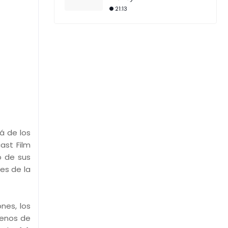
21:13
á de los
ast Film
o de sus
es de la
nes, los
renos de