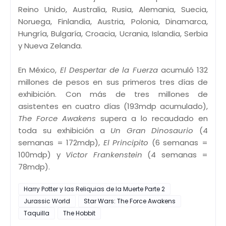
Reino Unido, Australia, Rusia, Alemania, Suecia,
Noruega, Finlandia, Austria, Polonia, Dinamarca,
Hungría, Bulgaría, Croacia, Ucrania, Islandia, Serbia
y Nueva Zelanda.
En México,
El Despertar de la Fuerza
acumuló 132
millones de pesos en sus primeros tres días de
exhibición. Con más de tres millones de
asistentes en cuatro días (193mdp acumulado),
The Force Awakens
supera a lo recaudado en
toda su exhibición a
Un Gran Dinosaurio
(4
semanas = 172mdp),
El Principito
(6 semanas =
100mdp) y
Victor Frankenstein
(4 semanas =
78mdp).
Harry Potter y las Reliquias de la Muerte Parte 2
Jurassic World
Star Wars: The Force Awakens
Taquilla
The Hobbit