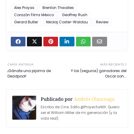
Alex Proyas
Brenton Thwaites
Corazón Films México
Geoffrey Rush
Gerard Butler
Nikolaj Coster-Waldau
Review
MÁS ANTIGUA
MÁS RECIENTE
¡Gánate una pijama de
Y los (seguros) ganadores del
Deadpool!
Oscar son...
Publicado por
Andrés Olascoaga
Escribo de Cine. Edito @ProyectorMX. Quiero
ser el William Miller de mi generación (y la
vida real).