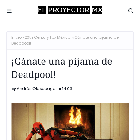
Inicio
20th Century Fox México
¡Gánate una pijama de
Deadpool!
¡Gánate una pijama de
Deadpool!
Andrés Olascoaga
14:03