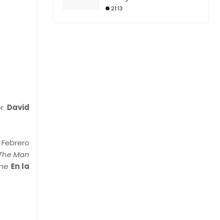
21:13
or
David
e Febrero
The Man
lme
En la