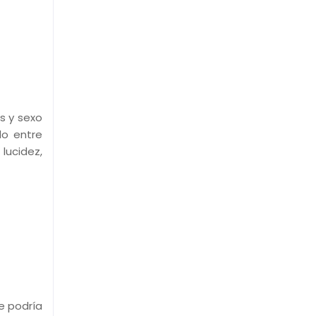
s y sexo
do entre
lucidez,
e podría