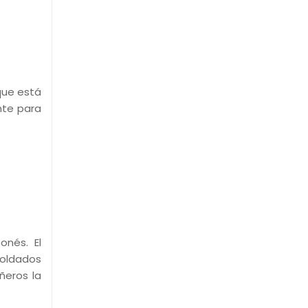
que está
nte para
onés. El
soldados
ñeros la