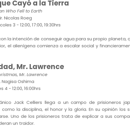
ue Cayó a la Tierra
n Who Fell to Earth
ir. Nicolas Roeg
oles 3 - 12:00, 17:00, 19:30hrs
con la intención de conseguir agua para su propio planeta, 
ior, el alienígena comienza a escalar social y financierame
idad, Mr. Lawrence
ristmas, Mr. Lawrence
r. Nagisa Oshima
s 4 - 12:00, 16:00hrs
nico Jack Celliers llega a un campo de prisioneros jap
o la disciplina, el honor y la gloria. En su opinión los 
rse. Uno de los prisioneros trata de explicar a sus compa
eran un traidor.