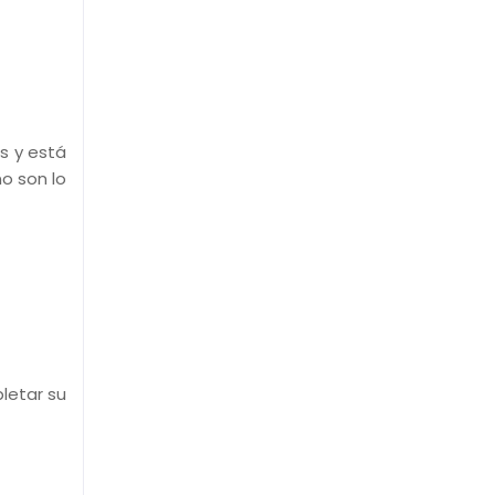
s y está
o son lo
letar su