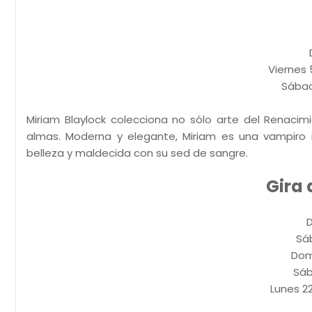
Viernes 5
Sábado
Miriam Blaylock colecciona no sólo arte del Renacim
almas. Moderna y elegante, Miriam es una vampiro 
belleza y maldecida con su sed de sangre.
Gira 
D
Sáb
Domi
Sáb
Lunes 22 