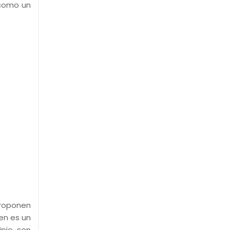
 como un
proponen
den es un
ipio son