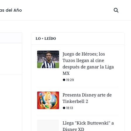
las del Año
LO + LEÍDO
Juego de Héroes; los
Tuzos llegan al cine
después de ganar la Liga
MX
19:29
Presenta Disney arte de
Tinkerbell 2
18:13
Llega "Kick Buttowski" a
Disney XD