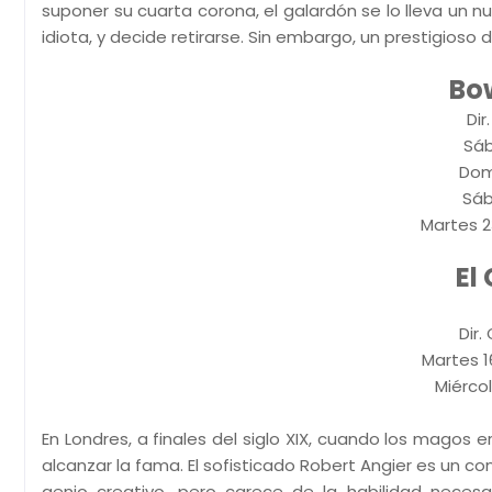
suponer su cuarta corona, el galardón se lo lleva un
idiota, y decide retirarse. Sin embargo, un prestigioso d
Bow
Dir
Sáb
Domi
Sáb
Martes 23
El
Dir.
Martes 16
Miércol
En Londres, a finales del siglo XIX, cuando los magos 
alcanzar la fama. El sofisticado Robert Angier es un c
genio creativo, pero carece de la habilidad necesa