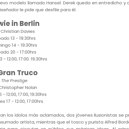
 nuevo modelo llamado Hansel. Derek queda en entredicho y
iseñador le pide que desfile para él.
ie in Berlin
. Christian Davies
ado 13 - 19:30hrs
ngo 14 - 19:30hrs
ado 20 - 17:00hrs
 - 12:00, 17:00. 19:30hrs
 Gran Truco
The Prestige
 Christopher Nolan
 - 12:00, 17:00, 19:30hrs
es 17 - 12:00, 17:00hrs
eran los ídolos más aclamados, dos jóvenes ilusionistas se 
onsumado artista, mientras que el tosco y purista Alfred Bor
ria para ejecutar en público sus mágicas ideas. Al princ