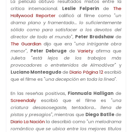
La película obtuvo resultados mixtos entre la
crítica internacional.
Leslie Felperin
de
The
Hollywood Reporter
calificó al filme como "
un
drama plano y framentado... lo suficientemente
sólido como para satisfacer a los devotos del
director de todo el mundo
",
Peter Bradshaw
de
The Guardian
dijo que era "
una intrigante obra
menor
",
Peter Debruge
de
Variety
afirma que
Julieta "
está lejos de los trabajos más
provocadores o entretenidos de Almodóvar
" y
Luciano Monteagudo
de
Diario Página 12
escribió
que el filme es "
una decepción en toda la línea
".
En las reseñas positivas,
Fionnuala Halligan
de
Screendaily
escribió que el filme es "
una
criatura desasosegaste, tentadora... llena de
pistas y presagios
", mientras que
Diego Batlle
de
Diario La Nación
la describió como "
un melodrama
romántico que se ubica entre los mejores títulos