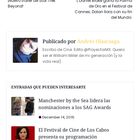
¡Nuevo trailer de Star Trek:
I, Daniel Blake gana la Palma
Beyond!
de Oro en el Festival de
Cannes; Dolan llora con su fin
del Mundo.
Publicado por
Andrés Olascoaga
Escribo de Cine. Edito @ProyectorMX. Quiero
ser el William Miller de mi generación (y la
vida real).
ENTRADAS QUE PUEDEN INTERESARTE
Manchester by the Sea lidera las
nominaciones a los SAG Awards
December 14, 2016
El Festival de Cine de Los Cabos
presenta su programación