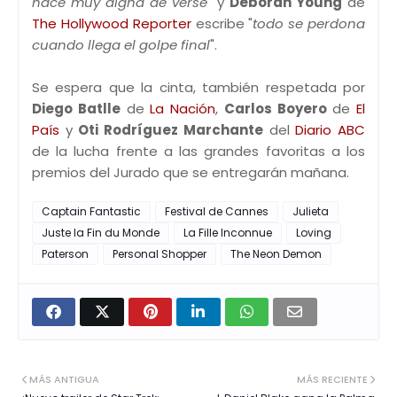
hace muy digna de verse
" y
Deborah Young
de
The Hollywood Reporter
escribe "
todo se perdona
cuando llega el golpe final
".
Se espera que la cinta, también respetada por
Diego Batlle
de
La Nación
,
Carlos Boyero
de
El
País
y
Oti Rodríguez Marchante
del
Diario ABC
de la lucha frente a las grandes favoritas a los
premios del Jurado que se entregarán mañana.
Captain Fantastic
Festival de Cannes
Julieta
Juste la Fin du Monde
La Fille Inconnue
Loving
Paterson
Personal Shopper
The Neon Demon
MÁS ANTIGUA
MÁS RECIENTE