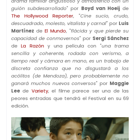
drama familiar angustioso y atmosférico con un
guión subdesarrollado
" por
Boyd van Hoeij
de
The Hollywood Reporter
, "
Cine sucio, crudo,
descuadrado, molesto, vitalista y carnal
" por
Luis
Martínez
de
El Mundo
, "
flácida y que pierde su
capacidad de conmovernos
" por
Sergi Sánchez
de
La Razón
y una película con "
una trama
sencilla y coherente, rodada con verismo, a
tiempo real y cámara en mano, es un trabajo de
discreta confianza que no disgustará a los
acólitos (de Mendoza), pero probablemente no
ganará muchos nuevos conversos
" por
Maggie
Lee
de
Variety
, el filme parece ser una de las
peores entradas que tendrá el Festival en su 69
edición.