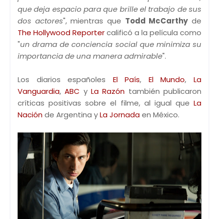
que deja espacio para que brille el trabajo de sus
dos actores
", mientras que
Todd McCarthy
de
The Hollywood Reporter
calificó a la película como
"
un drama de conciencia social que minimiza su
importancia de una manera admirable
".
Los diarios españoles
El País
,
El Mundo
,
La
Vanguardia
,
ABC
y
La Razón
también publicaron
críticas positivas sobre el filme, al igual que
La
Nación
de Argentina y
La Jornada
en México.