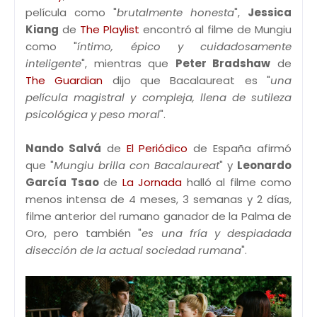
película como "
brutalmente honesta
",
Jessica
Kiang
de
The Playlist
encontró al filme de Mungiu
como "
íntimo, épico y cuidadosamente
inteligente
", mientras que
Peter Bradshaw
de
The Guardian
dijo que Bacalaureat es "
una
película magistral y compleja, llena de sutileza
psicológica y peso moral
".
Nando Salvá
de
El Periódico
de España afirmó
que "
Mungiu brilla con Bacalaureat
" y
Leonardo
García Tsao
de
La Jornada
halló al filme como
menos intensa de 4 meses, 3 semanas y 2 días,
filme anterior del rumano ganador de la Palma de
Oro, pero también "
es una fría y despiadada
disección de la actual sociedad rumana
".