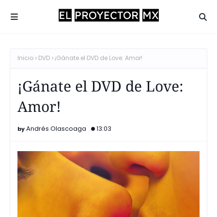
Inicio
DVD
¡Gánate el DVD de Love: Amor!
¡Gánate el DVD de Love:
Amor!
Andrés Olascoaga
13:03