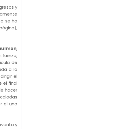
gresos y
icamente
to se ha
 página),
chulman
,
n fuerza,
ícula de
ada a la
rigir el
el final
de hacer
rcaladas
r el uno
oventa y