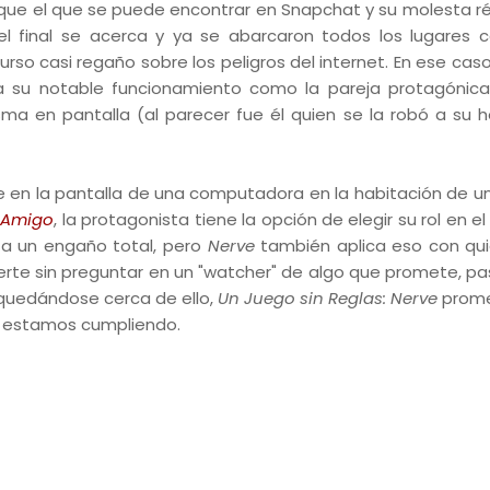
 que el que se puede encontrar en Snapchat y su molesta ré
l final se acerca y ya se abarcaron todos los lugares
urso casi regaño sobre los peligros del internet. En ese cas
a su notable funcionamiento como la pareja protagónica
sma en pantalla (al parecer fue él quien se la robó a su 
de en la pantalla de una computadora en la habitación de un
r Amigo
, la protagonista tiene la opción de elegir su rol en el
r a un engaño total, pero
Nerve
también aplica eso con qu
ierte sin preguntar en un "watcher" de algo que promete, pa
 quedándose cerca de ello,
Un Juego sin Reglas: Nerve
prome
lo estamos cumpliendo.