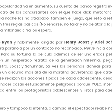
 popularidad va en aumento, su cuenta de banco registra in
, otro de los concursantes con el que hace click, metafór
a noche los ha atrapado, también el juego, que reto a re
res reglas básicas (No rendirse, no fallar y no delatar a la
 millonaria cifra los espera.
e Ryan
y hábilmente dirigida por
Henry Joost
y
Ariel S
ra paranoia por un contacto no reconocido,
Nerve
inicia co
. Para su fortuna, la película además de ser una eficaz pel
 en un inesperado retrato de la generación millennial, peg
stra. Joost y Schulman, tal vez las personas idóneas para di
 un discurso más allá de la moralina advertencia que atrae 
se realizan las acciones típicas de cada adolescente, des
sta hacer cosas estúpidamente peligrosas porque YOLO, inte
ica entre los protagonistas adolescentes y listos para cae
nero y tampoco lo intenta, a cambio el espectador recibe n