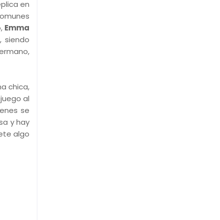
plica en
 comunes
o,
Emma
, siendo
hermano,
a chica,
 juego al
ienes se
sa y hay
te algo