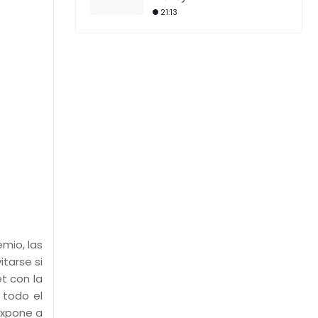
21:13
mio, las
tarse si
t con la
 todo el
expone a