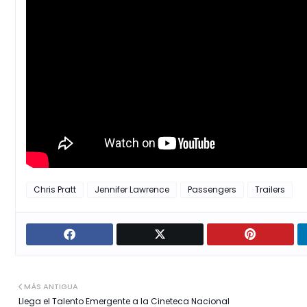
Chris Pratt
Jennifer Lawrence
Passengers
Trailers
MÁS ANTIGUA
Llega el Talento Emergente a la Cineteca Nacional