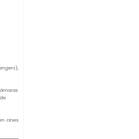
engers
),
 cámaras
 de
en cines