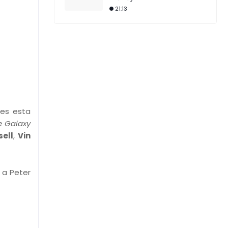
21:13
ues esta
e Galaxy
sell
,
Vin
 a Peter