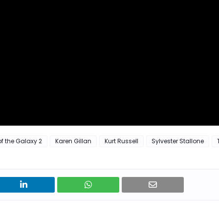
f the Galaxy 2
Karen Gillan
Kurt Russell
Sylvester Stallone