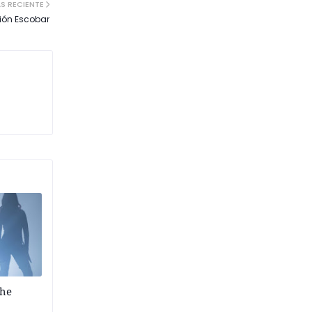
S RECIENTE
ión Escobar
the