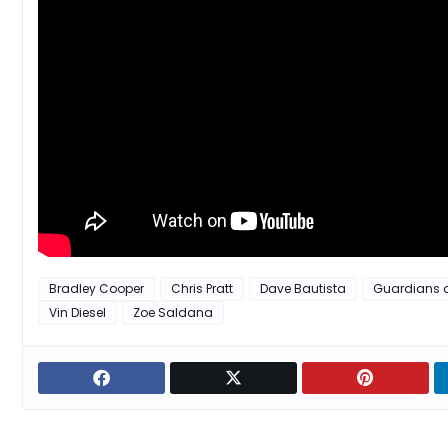
Bradley Cooper
Chris Pratt
Dave Bautista
Guardians o
Vin Diesel
Zoe Saldana