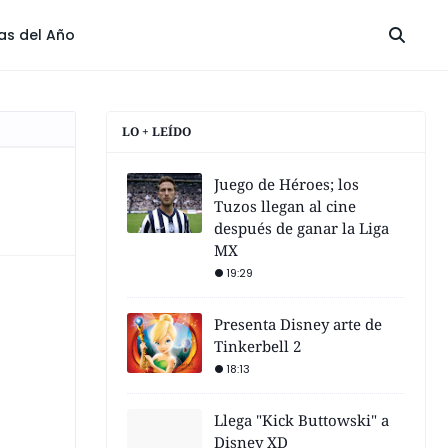
las del Año
LO + LEÍDO
Juego de Héroes; los
Tuzos llegan al cine
después de ganar la Liga
MX
19:29
Presenta Disney arte de
Tinkerbell 2
18:13
Llega "Kick Buttowski" a
Disney XD