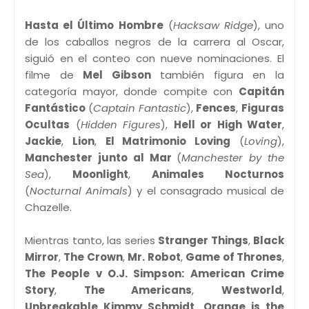
Hasta el Último Hombre
(
Hacksaw Ridge
), uno
de los caballos negros de la carrera al Oscar,
siguió en el conteo con nueve nominaciones. El
filme de
Mel Gibson
también figura en la
categoría mayor, donde compite con
Capitán
Fantástico
(
Captain Fantastic
),
Fences
,
Figuras
Ocultas
(
Hidden Figures
),
Hell or High Water
,
Jackie
,
Lion
,
El Matrimonio Loving
(
Loving
),
Manchester junto al Mar
(
Manchester by the
Sea
),
Moonlight
,
Animales Nocturnos
(
Nocturnal Animals
) y el consagrado musical de
Chazelle.
Mientras tanto, las series
Stranger Things
,
Black
Mirror
,
The Crown
,
Mr. Robot
,
Game of Thrones
,
The People v O.J. Simpson: American Crime
Story
,
The Americans
,
Westworld
,
Unbreakable Kimmy Schmidt
,
Orange is the