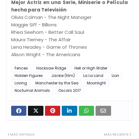
Mejor Actriz en una Serie, Miniserie o Película
hecha para Televisión
Olivia Colman - The Night Manager
Maggie Siff - Billions
Rhea Seehorn - Better Call Saul
Maura Tierney - The Affair
Lena Headey - Game of Thrones
Alison Wright - The Americans
Fences
Hacksaw Ridge
Hell or High Water
Hidden Figures
Jackie (film)
La La Land
Lion
Loving
Manchester by the Sea
Moonlight
Nocturnal Animals
Oscars 2017
MÁS ANTIGUA
MÁS RECIENTE