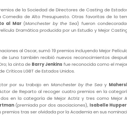
premios de la Sociedad de Directores de Casting de Estado
la Comedia de Alto Presupuesto. Otras favoritas de la t
to al Mar
(
Manchester by the Sea
) fueron condecorada
elícula Dramática producida por un Estudio y Mejor Castin
naciones al Oscar, sumó 19 premios incluyendo Mejor Película
Luz de Luna también recibió nuevos reconocimientos despu
ro; la cinta de
Barry Jenkins
fue reconocida como el mejor 
 de Críticos LGBT de Estados Unidos.
ctor por su trabajo en
Manchester by the Sea
y
Mahersh
Actor de Reparto al recoger cuatro premios en la categor
 dos en la categoría de Mejor Actriz y tres como Mejor A
ortman
(premiada por dos asociaciones),
Isabelle Hupper
s premios tras ser olvidada por la Academia en sus nominac