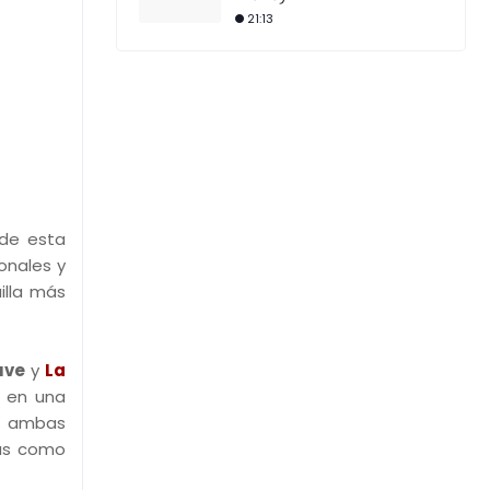
21:13
 de esta
onales y
illa más
uve
y
La
n en una
ue ambas
as como