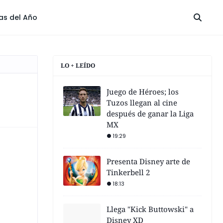
las del Año
LO + LEÍDO
Juego de Héroes; los
Tuzos llegan al cine
después de ganar la Liga
MX
19:29
Presenta Disney arte de
Tinkerbell 2
18:13
Llega "Kick Buttowski" a
Disney XD