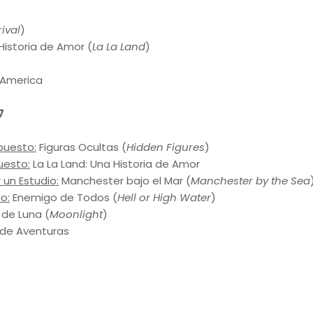
rival
)
Historia de Amor (
La La Land
)
 America
7
puesto:
Figuras Ocultas (
Hidden Figures
)
uesto:
La La Land: Una Historia de Amor
 un Estudio:
Manchester bajo el Mar (
Manchester by the Sea
o:
Enemigo de Todos (
Hell or High Water
)
 de Luna (
Moonlight
)
de Aventuras