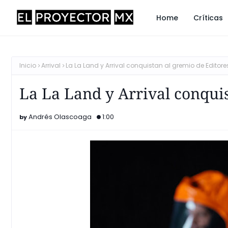
Home
Críticas
Inicio
Arrival
La La Land y Arrival conquistan al gremio de Editore
La La Land y Arrival conquis
Andrés Olascoaga
1:00