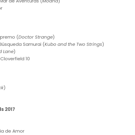
 Mar de Aventuras (
Moana
)
or
upremo (
Doctor Strange
)
a Búsqueda Samurai (
Kubo and the Two Strings
)
ld Lane
)
loverfield 10
ck
)
s 2017
ria de Amor