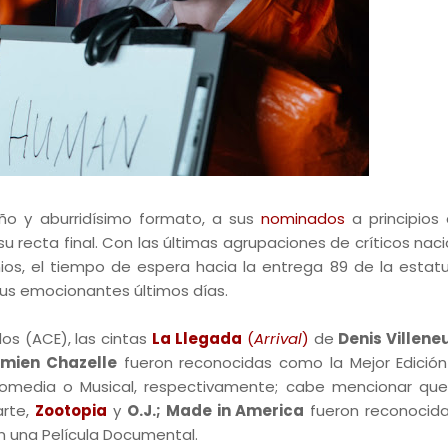
ño y aburridísimo formato, a sus
nominados
a principios
 recta final. Con las últimas agrupaciones de críticos naci
ios, el tiempo de espera hacia la entrega 89 de la estatu
sus emocionantes últimos días.
os (ACE), las cintas
La Llegada
(
Arrival
)
de
Denis Villene
mien Chazelle
fueron reconocidas como la Mejor Edició
a Comedia o Musical, respectivamente; cabe mencionar q
arte,
Zootopia
y
O.J.; Made in America
fueron reconocid
en una Película Documental.