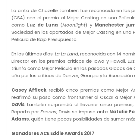
La cinta de Chazelle también fue reconocida en los 
(CSA) con el premio al Mejor Casting en una Pelícu
como
Luz de Luna
(
Moonlight
) y
Manchester jun
Sociedad en los apartados de Mejor Casting en una P
Película de Bajo Presupuesto.
En los últimos días,
La La Land
, reconocida con 14 nomi
Director en los premios críticos de Iowa y Hawaii. 
triunfo como Mejor Película en los pasados Globos de O
año por los críticos de Denver, Georgia y la Asociación
Casey Affleck
recibió cinco premios como Mejor A
reafirmó su paso como frontrunner al Oscar a Mejor 
Davis
también sorprendió al llevarse cinco premios,
Reparto por
Fences
; Davis se impuso ante
Natalie P
Adams
, quién tiene pocas posibilidades de sumar má
Ganadores ACE Eddie Awards 2017