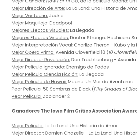
Mejor Canción:
How Far I'll Go
, de la película Moana: Un
Mejor Dirección de Arte:
La La Land: Una Historia de Am
Mejor Vestuario:
Jackie
Mejor Maquillaje:
Deadpool
Mejores Efectos Visuales:
La Llegada
Mejores Efectos Visuales:
Doctor Strange: Hechicero S
Mejor Interpretación Vocal:
Charlize Theron - Kubo y l
Mejor Ópera Prima:
Avenida Cloverfield 10 (
10 Cloverfie
Mejor Director Revelación:
Dan Trachtenberg - Avenida C
Mejor Película Ignorada:
Enemigo de Todos
Mejor Película Ciencia Ficción:
La Llegada
Mejor Película de Hawaii:
Moana: Un Mar de Aventuras
Peor Película:
50 Sombras de Black (
Fifty Shades of Bla
Peor Película:
Zoolander 2
Ganadores The Iowa Film Critics Association Award
Mejor Película:
La La Land: Una Historia de Amor
Mejor Director:
Damien Chazelle - La La Land: Una Histo