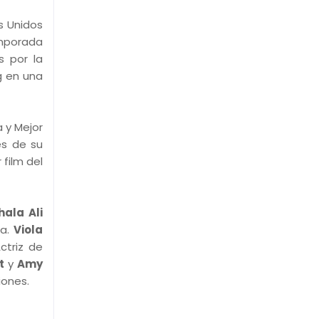
s Unidos
emporada
s por la
g en una
 y Mejor
és de su
film del
ala Ali
ía.
Viola
ctriz de
t
y
Amy
iones.