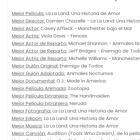
Mejor Película:
La La Land: Una Historia de Amor
Mejor Director:
Damien Chazelle - La La Land: Una Histo
Mejor Actor:
Casey Affleck - Manchester bajo el Mar
Mejor Actriz:
Viola Davis - Fences
Mejor Actor de Reparto:
Michael Shannon - Animales No
Mejor Actor de Reparto:
Jeff Bridges - Enemigo de Tod
Mejor Actriz de Reparto:
Michelle Williams - Manchester
Mejor Guión Original:
Enemigo de Todos
Mejor Guión Adaptado:
Animales Nocturnos
Mejor Documental:
O.J.: Made in America
Mejor Película Animada:
Zootopia
Mejor Película Extranjera:
The Handmaiden
Mejor Película Extranjera:
Neruda
Mejor Fotografía:
La La Land: Una Historia de Amor
Mejor Edición:
La La Land: Una Historia de Amor
Mejor Música:
La La Land: Una Historia de Amor
Mejor Canción:
Audition (Fools Who Dream)
, de la pel