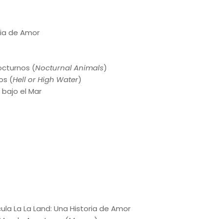
ria de Amor
cturnos (
Nocturnal Animals
)
os (
Hell or High Water
)
 bajo el Mar
ícula La La Land: Una Historia de Amor