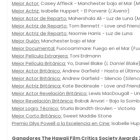
Mejor Actor:
Casey Affleck - Manchester bajo el Mar (
M
Mejor Actriz:
Isabelle Huppert - El Porvenir (
L'Avenir
)
Mejor Actor de Reparto:
Mahershala Ali - Luz de Luna (
M
Mejor Actriz de Reparto:
Tom Bennett - Love and Friend
Mejor Actriz de Reparto:
Naomie Harris - Luz de Luna
Mejor Guión:
Manchester bajo el Mar
Mejor Documental:
Fuocoammare: Fuego en el Mar (
Fu
Mejor Película Extranjera:
Toni Erdmann
Mejor Película Británica:
Yo, Daniel Blake (
I, Daniel Blake
Mejor Actor Británico:
Andrew Garfield - Hasta el Últim
Mejor Actor Británico:
Andrew Garfield - Silencio (
Silenc
Mejor Actriz Británica:
Kate Beckinsale - Love and Frien
Mejor Actor Revelación Británico:
Lewis MacDougall - Un
Mejor Revelación Británica:
Babak Anvari - Bajo la Somb
Mejor Logro Técnico:
Sturla Brandth Grovlen - Victoria
Mejor Corto Británico:
Sweet Maddie Stone
Premio Dilys Powell a la Excelencia en Cine:
Isabelle Hup
Ganadores The Hawaii Film Critics Society Awards 