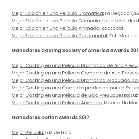
Mejor Edición en una Película Dramática:
La Llegada (
Ar
Mejor Edición en una Película Comedia:
La La Land: Una 
Mejor Edición en una Película Animada:
Zootopia
Mejor Edición en una Película Documental:
O.J.: Made in
Ganadores Casting Society of America Awards 201
Mejor Casting en una Película Dramática de Alto Presu
Mejor Casting en una Película Comedia de Alto Presup
Mejor Casting en una Película Dramática producida por
Mejor Casting en una Comedia producida por un Estudi
Mejor Casting en una Película de Bajo Presupuesto:
Luz
Mejor Casting en una Película Animada:
Moana: Un Mar 
Ganadores Dorian Awards 2017
Mejor Película:
Luz de Luna