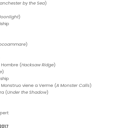
anchester by the Sea
)
oonlight
)
ship
ocoammare
)
)
o Hombre (
Hacksaw Ridge
)
e
)
dship
 Monstruo viene a Verme (
A Monster Calls
)
ra (
Under the Shadow
)
pert
2017